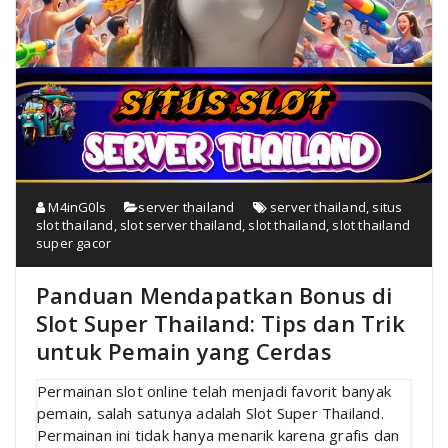
M4inG0ls
server thailand
server thailand
,
situs
slot thailand
,
slot server thailand
,
slot thailand
,
slot thailand
super gacor
Panduan Mendapatkan Bonus di
Slot Super Thailand: Tips dan Trik
untuk Pemain yang Cerdas
Permainan slot online telah menjadi favorit banyak
pemain, salah satunya adalah Slot Super Thailand.
Permainan ini tidak hanya menarik karena grafis dan