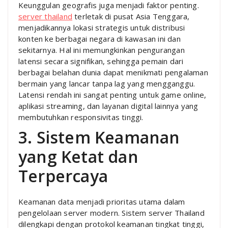
Keunggulan geografis juga menjadi faktor penting.
server thailand
terletak di pusat Asia Tenggara,
menjadikannya lokasi strategis untuk distribusi
konten ke berbagai negara di kawasan ini dan
sekitarnya. Hal ini memungkinkan pengurangan
latensi secara signifikan, sehingga pemain dari
berbagai belahan dunia dapat menikmati pengalaman
bermain yang lancar tanpa lag yang mengganggu.
Latensi rendah ini sangat penting untuk game online,
aplikasi streaming, dan layanan digital lainnya yang
membutuhkan responsivitas tinggi.
3. Sistem Keamanan
yang Ketat dan
Terpercaya
Keamanan data menjadi prioritas utama dalam
pengelolaan server modern. Sistem server Thailand
dilengkapi dengan protokol keamanan tingkat tinggi,