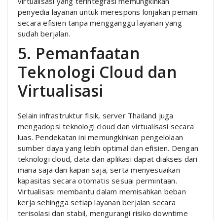
virtualisasi yang terintegrasi memungkinkan
penyedia layanan untuk merespons lonjakan pemain
secara efisien tanpa mengganggu layanan yang
sudah berjalan.
5. Pemanfaatan
Teknologi Cloud dan
Virtualisasi
Selain infrastruktur fisik, server Thailand juga
mengadopsi teknologi cloud dan virtualisasi secara
luas. Pendekatan ini memungkinkan pengelolaan
sumber daya yang lebih optimal dan efisien. Dengan
teknologi cloud, data dan aplikasi dapat diakses dari
mana saja dan kapan saja, serta menyesuaikan
kapasitas secara otomatis sesuai permintaan.
Virtualisasi membantu dalam memisahkan beban
kerja sehingga setiap layanan berjalan secara
terisolasi dan stabil, mengurangi risiko downtime