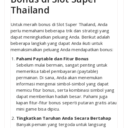
Thailand
Untuk meraih bonus di Slot Super Thailand, Anda
perlu memahami beberapa trik dan strategi yang
dapat meningkatkan peluang Anda. Berikut adalah
beberapa langkah yang dapat Anda ikuti untuk
memaksimalkan peluang Anda mendapatkan bonus:
Pahami Paytable dan Fitur Bonus
Sebelum mulai bermain, sangat penting untuk
memeriksa tabel pembayaran (paytable)
permainan. Di sana, Anda akan menemukan
informasi mengenai simbol-simbol yang dapat
memicu fitur bonus, serta kombinasi simbol yang
dapat memberikan hadiah besar. Pahami juga
kapan fitur-fitur bonus seperti putaran gratis atau
mini game bisa dipicu.
Tingkatkan Taruhan Anda Secara Bertahap
Banyak pemain yang tergoda untuk langsung