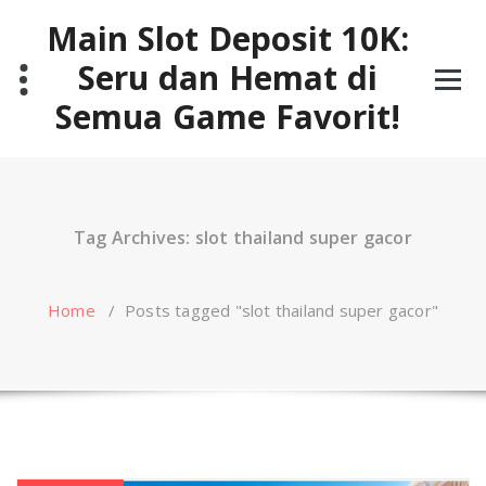
Skip
Main Slot Deposit 10K:
to
content
Seru dan Hemat di
Semua Game Favorit!
Tag Archives: slot thailand super gacor
Home
/
Posts tagged "slot thailand super gacor"