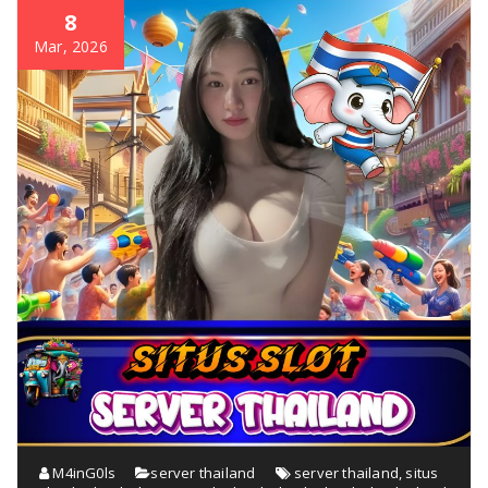
8
Mar, 2026
M4inG0ls
server thailand
server thailand
,
situs