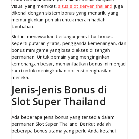
visual yang memikat,
situs slot server thailand
juga
dikenal dengan sistem bonus yang menarik, yang
memungkinkan pemain untuk meraih hadiah
tambahan.
Slot ini menawarkan berbagai jenis fitur bonus,
seperti putaran gratis, pengganda kemenangan, dan
bonus mini game yang bisa diakses di tengah
permainan. Untuk pemain yang menginginkan
kemenangan besar, memanfaatkan bonus ini menjadi
kunci untuk meningkatkan potensi penghasilan
mereka.
Jenis-Jenis Bonus di
Slot Super Thailand
Ada beberapa jenis bonus yang tersedia dalam
permainan Slot Super Thailand. Berikut adalah
beberapa bonus utama yang perlu Anda ketahui: