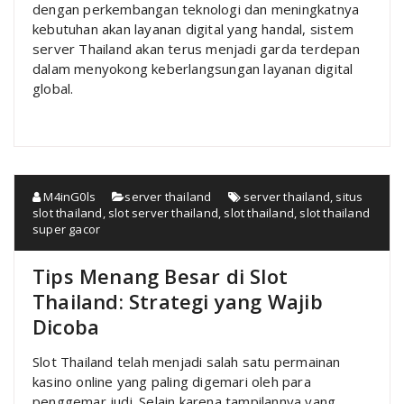
dengan perkembangan teknologi dan meningkatnya
kebutuhan akan layanan digital yang handal, sistem
server Thailand akan terus menjadi garda terdepan
dalam menyokong keberlangsungan layanan digital
global.
M4inG0ls
server thailand
server thailand
,
situs
slot thailand
,
slot server thailand
,
slot thailand
,
slot thailand
super gacor
Tips Menang Besar di Slot
Thailand: Strategi yang Wajib
Dicoba
Slot Thailand telah menjadi salah satu permainan
kasino online yang paling digemari oleh para
penggemar judi. Selain karena tampilannya yang