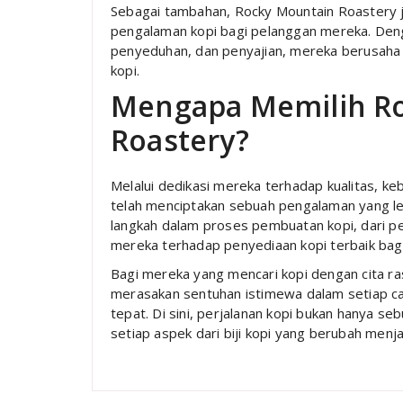
Sebagai tambahan, Rocky Mountain Roastery j
pengalaman kopi bagi pelanggan mereka. Den
penyeduhan, dan penyajian, mereka berusaha u
kopi.
Mengapa Memilih R
Roastery?
Melalui dedikasi mereka terhadap kualitas, ke
telah menciptakan sebuah pengalaman yang leb
langkah dalam proses pembuatan kopi, dari pe
mereka terhadap penyediaan kopi terbaik bag
Bagi mereka yang mencari kopi dengan cita ras
merasakan sentuhan istimewa dalam setiap ca
tepat. Di sini, perjalanan kopi bukan hanya se
setiap aspek dari biji kopi yang berubah menj