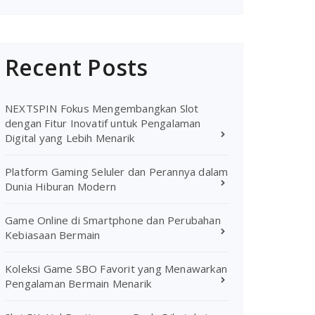
Recent Posts
NEXTSPIN Fokus Mengembangkan Slot
dengan Fitur Inovatif untuk Pengalaman
Digital yang Lebih Menarik
Platform Gaming Seluler dan Perannya dalam
Dunia Hiburan Modern
Game Online di Smartphone dan Perubahan
Kebiasaan Bermain
Koleksi Game SBO Favorit yang Menawarkan
Pengalaman Bermain Menarik