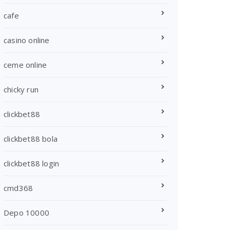
cafe
casino online
ceme online
chicky run
clickbet88
clickbet88 bola
clickbet88 login
cmd368
Depo 10000