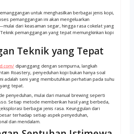
pemanggangan untuk menghasilkan berbagai jenis kopi,
roses pemanggangan ini akan mengeluarkan
pi—mulai dari keasaman segar, hingga rasa cokelat yang
t. Teknik pemanggangan yang tepat memungkinkan kopi
an Teknik yang Tepat
nd.com/
dipanggang dengan sempurna, langkah
ntain Roastery, penyeduhan kopi bukan hanya soal
ini adalah seni yang membutuhkan perhatian pada suhu
 yang tepat.
ode penyeduhan, mulai dari manual brewing seperti
so. Setiap metode memberikan hasil yang berbeda,
ksplorasi berbagai jenis rasa. Keunggulan dari
 besar terhadap setiap aspek penyeduhan,
onal dan mendalam.
ngan Sentuhan Istimewa