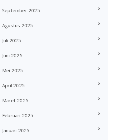
September 2025
Agustus 2025
Juli 2025
Juni 2025
Mei 2025
April 2025
Maret 2025
Februari 2025
Januari 2025