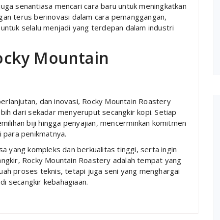
uga senantiasa mencari cara baru untuk meningkatkan
gan terus berinovasi dalam cara pemanggangan,
ntuk selalu menjadi yang terdepan dalam industri
ocky Mountain
berlanjutan, dan inovasi, Rocky Mountain Roastery
ih dari sekadar menyeruput secangkir kopi. Setiap
milihan biji hingga penyajian, mencerminkan komitmen
i para penikmatnya.
a yang kompleks dan berkualitas tinggi, serta ingin
ngkir, Rocky Mountain Roastery adalah tempat yang
buah proses teknis, tetapi juga seni yang menghargai
adi secangkir kebahagiaan.