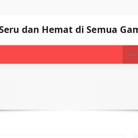
: Seru dan Hemat di Semua Gam
Search
for: