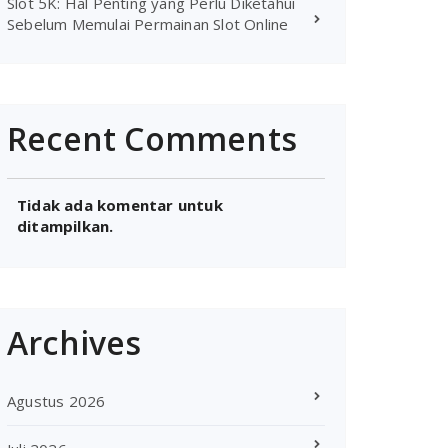
Slot 5K: Hal Penting yang Perlu Diketahui
Sebelum Memulai Permainan Slot Online
Recent Comments
Tidak ada komentar untuk
ditampilkan.
Archives
Agustus 2026