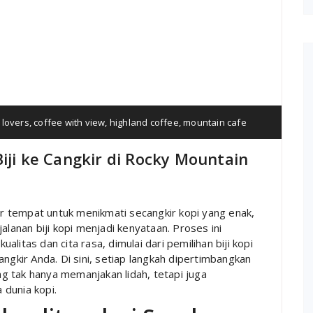
 lovers
,
coffee with view
,
highland coffee
,
mountain cafe
iji ke Cangkir di Rocky Mountain
 tempat untuk menikmati secangkir kopi yang enak,
alanan biji kopi menjadi kenyataan. Proses ini
litas dan cita rasa, dimulai dari pemilihan biji kopi
ngkir Anda. Di sini, setiap langkah dipertimbangkan
g tak hanya memanjakan lidah, tetapi juga
dunia kopi.