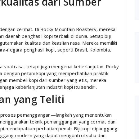
rkualitas dari Sumber
ih dengan cermat. Di Rocky Mountain Roastery, mereka
i daerah penghasil kopi terbaik di dunia. Setiap biji
gutamakan kualitas dan keaslian rasa. Mereka memiliki
a-negara penghasil kopi, seperti Brasil, Kolombia,
a soal rasa, tetapi juga mengenai keberlanjutan. Rocky
a dengan petani kopi yang memperhatikan praktik
ngan membeli kopi dari sumber yang etis, mereka
aga keberlanjutan industri kopi itu sendiri.
n yang Teliti
mulai proses pemanggangan—langkah yang menentukan
y menggunakan teknik pemanggangan yang cermat dan
opi mendapatkan perhatian penuh. Biji kopi dipanggang
nggang modern yang dapat mengontrol suhu dan