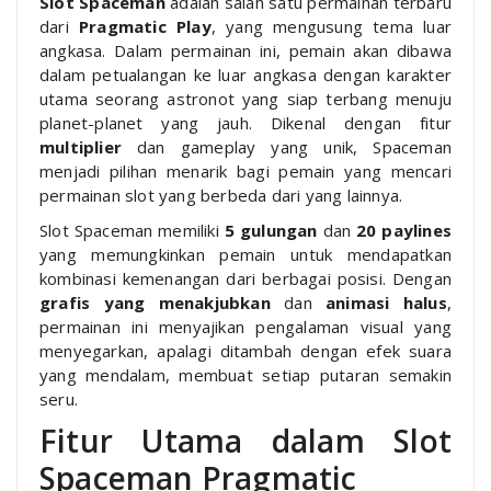
Slot Spaceman
adalah salah satu permainan terbaru
dari
Pragmatic Play
, yang mengusung tema luar
angkasa. Dalam permainan ini, pemain akan dibawa
dalam petualangan ke luar angkasa dengan karakter
utama seorang astronot yang siap terbang menuju
planet-planet yang jauh. Dikenal dengan fitur
multiplier
dan gameplay yang unik, Spaceman
menjadi pilihan menarik bagi pemain yang mencari
permainan slot yang berbeda dari yang lainnya.
Slot Spaceman memiliki
5 gulungan
dan
20 paylines
yang memungkinkan pemain untuk mendapatkan
kombinasi kemenangan dari berbagai posisi. Dengan
grafis yang menakjubkan
dan
animasi halus
,
permainan ini menyajikan pengalaman visual yang
menyegarkan, apalagi ditambah dengan efek suara
yang mendalam, membuat setiap putaran semakin
seru.
Fitur Utama dalam Slot
Spaceman Pragmatic