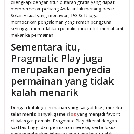
dilengkapi dengan fitur putaran gratis yang dapat
memperbesar peluang Anda untuk menang besar.
Selain visual yang menawan, PG Soft juga
memberikan pengalaman yang ramah pengguna,
sehingga memudahkan pemain baru untuk memahami
mekanika permainan.
Sementara itu,
Pragmatic Play juga
merupakan penyedia
permainan yang tidak
kalah menarik
Dengan katalog permainan yang sangat luas, mereka
telah merilis banyak game
slot
yang menjadi favorit
di kalangan pemain. Pragmatic Play dikenal dengan
kualitas tinggi dari permainan mereka, serta fokus
pada memberikan hiburan yang tiada henti. Salah