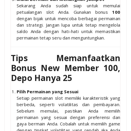
Sekarang Anda sudah siap untuk memulai
petualangan slot Anda. Gunakan bonus
100
dengan bijak untuk mencoba berbagai permainan
dan strategi. Jangan lupa untuk tetap mengelola
saldo Anda dengan hati-hati untuk memastikan
permainan tetap seru dan menguntungkan.
Tips Memanfaatkan
Bonus New Member 100,
Depo Hanya 25
Pilih Permainan yang Sesuai
Setiap permainan slot memiliki karakteristik yang
berbeda, seperti volatilitas dan pembayaran.
Sebelum memulai, pastikan Anda memilih
permainan yang sesuai dengan preferensi dan
gaya bermain Anda. Cobalah untuk memilih game
dengan tingkat volatilitas yang rendah jika Anda