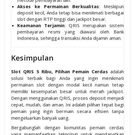
metode pembayaran lain.
Akses ke Permainan Berkualitas
: Meskipun
deposit kecil, Anda tetap bisa menikmati berbagai
slot dengan RTP tinggi dan jackpot besar.
Keamanan Terjamin
: QRIS merupakan sistem
pembayaran resmi yang diawasi oleh Bank
Indonesia, sehingga transaksi Anda dijamin aman.
Kesimpulan
Slot QRIS 5 Ribu, Pilihan Pemain Cerdas
adalah
solusi terbaik bagi Anda yang ingin menikmati
permainan slot dengan modal kecil namun tetap
memiliki kesempatan besar untuk meraih jackpot.
Dengan menggunakan QRIS, proses deposit menjadi
cepat, mudah, dan aman. Ini adalah pilihan tepat bagi
pemain yang ingin bermain secara efisien tanpa
mengeluarkan banyak uang.
Bergabunglah dengan komunitas pemain cerdas
yang memanfaatkan teknologi untuk mendapatkan