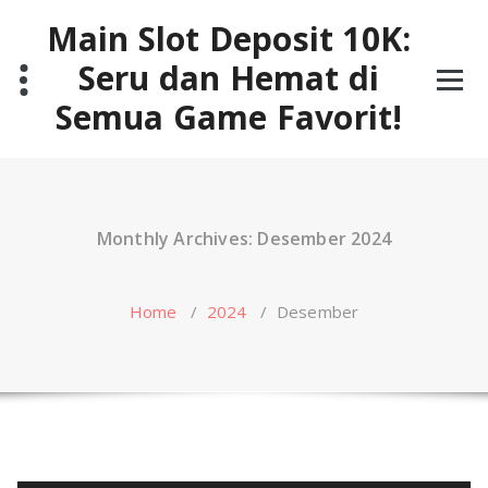
Skip
Main Slot Deposit 10K:
to
content
Seru dan Hemat di
Semua Game Favorit!
Monthly Archives: Desember 2024
Home
/
2024
/
Desember