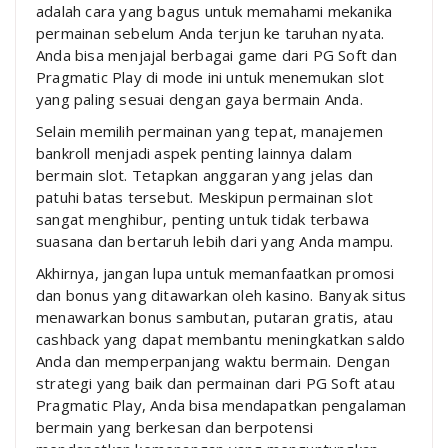
adalah cara yang bagus untuk memahami mekanika
permainan sebelum Anda terjun ke taruhan nyata.
Anda bisa menjajal berbagai game dari PG Soft dan
Pragmatic Play di mode ini untuk menemukan slot
yang paling sesuai dengan gaya bermain Anda.
Selain memilih permainan yang tepat, manajemen
bankroll menjadi aspek penting lainnya dalam
bermain slot. Tetapkan anggaran yang jelas dan
patuhi batas tersebut. Meskipun permainan slot
sangat menghibur, penting untuk tidak terbawa
suasana dan bertaruh lebih dari yang Anda mampu.
Akhirnya, jangan lupa untuk memanfaatkan promosi
dan bonus yang ditawarkan oleh kasino. Banyak situs
menawarkan bonus sambutan, putaran gratis, atau
cashback yang dapat membantu meningkatkan saldo
Anda dan memperpanjang waktu bermain. Dengan
strategi yang baik dan permainan dari PG Soft atau
Pragmatic Play, Anda bisa mendapatkan pengalaman
bermain yang berkesan dan berpotensi