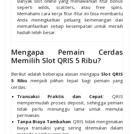
Banyak slot online yang menawarkan fitur bonus
seperti wilds, scatters, atau free spins.
Memahami cara kerja fitur-fitur ini bisa membantu
Anda meningkatkan peluang kemenangan dan
memanfaatkan setiap kesempatan untuk meraih
hadiah lebih besar.
Mengapa Pemain Cerdas
Memilih Slot QRIS 5 Ribu?
Berikut adalah beberapa alasan mengapa
Slot QRIS
5 Ribu
menjadi pilihan tepat bagi pemain yang
cerdas:
Transaksi Praktis dan Cepat
: QRIS
mempermudah proses deposit, sehingga pemain
tidak perlu menunggu lama untuk memulai
permainan.
Tanpa Biaya Tambahan
: QRIS tidak mengenakan
biaya transaksi yang sering ditemukan dalam