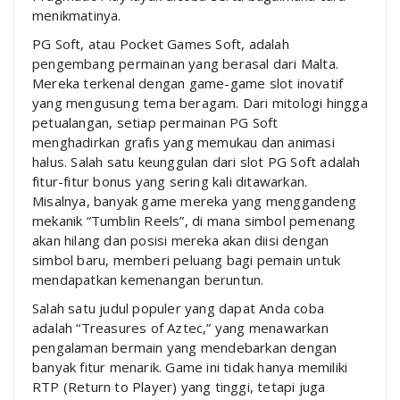
menikmatinya.
PG Soft, atau Pocket Games Soft, adalah
pengembang permainan yang berasal dari Malta.
Mereka terkenal dengan game-game slot inovatif
yang mengusung tema beragam. Dari mitologi hingga
petualangan, setiap permainan PG Soft
menghadirkan grafis yang memukau dan animasi
halus. Salah satu keunggulan dari slot PG Soft adalah
fitur-fitur bonus yang sering kali ditawarkan.
Misalnya, banyak game mereka yang menggandeng
mekanik “Tumblin Reels”, di mana simbol pemenang
akan hilang dan posisi mereka akan diisi dengan
simbol baru, memberi peluang bagi pemain untuk
mendapatkan kemenangan beruntun.
Salah satu judul populer yang dapat Anda coba
adalah “Treasures of Aztec,” yang menawarkan
pengalaman bermain yang mendebarkan dengan
banyak fitur menarik. Game ini tidak hanya memiliki
RTP (Return to Player) yang tinggi, tetapi juga