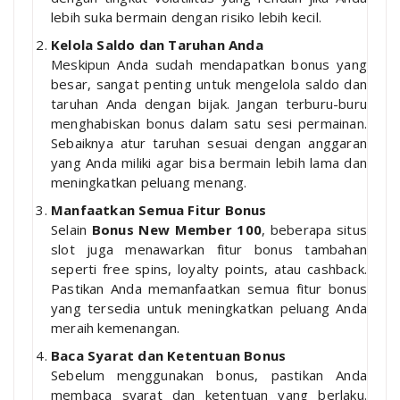
lebih suka bermain dengan risiko lebih kecil.
Kelola Saldo dan Taruhan Anda
Meskipun Anda sudah mendapatkan bonus yang
besar, sangat penting untuk mengelola saldo dan
taruhan Anda dengan bijak. Jangan terburu-buru
menghabiskan bonus dalam satu sesi permainan.
Sebaiknya atur taruhan sesuai dengan anggaran
yang Anda miliki agar bisa bermain lebih lama dan
meningkatkan peluang menang.
Manfaatkan Semua Fitur Bonus
Selain
Bonus New Member 100
, beberapa situs
slot juga menawarkan fitur bonus tambahan
seperti free spins, loyalty points, atau cashback.
Pastikan Anda memanfaatkan semua fitur bonus
yang tersedia untuk meningkatkan peluang Anda
meraih kemenangan.
Baca Syarat dan Ketentuan Bonus
Sebelum menggunakan bonus, pastikan Anda
membaca syarat dan ketentuan yang berlaku.