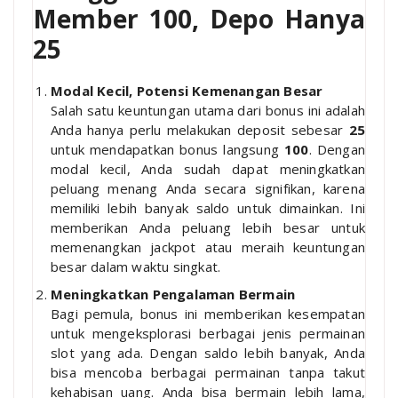
Member 100, Depo Hanya
25
Modal Kecil, Potensi Kemenangan Besar
Salah satu keuntungan utama dari bonus ini adalah
Anda hanya perlu melakukan deposit sebesar
25
untuk mendapatkan bonus langsung
100
. Dengan
modal kecil, Anda sudah dapat meningkatkan
peluang menang Anda secara signifikan, karena
memiliki lebih banyak saldo untuk dimainkan. Ini
memberikan Anda peluang lebih besar untuk
memenangkan jackpot atau meraih keuntungan
besar dalam waktu singkat.
Meningkatkan Pengalaman Bermain
Bagi pemula, bonus ini memberikan kesempatan
untuk mengeksplorasi berbagai jenis permainan
slot yang ada. Dengan saldo lebih banyak, Anda
bisa mencoba berbagai permainan tanpa takut
kehabisan uang. Anda bisa bermain lebih lama,