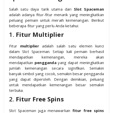
Salah satu daya tarik utama dari
Slot Spaceman
adalah adanya fitur-fitur menarik yang meningkatkan
peluang pemain untuk meraih kemenangan. Berikut
beberapa fitur yang perlu Anda ketahui:
1.
Fitur Multiplier
Fitur
multiplier
adalah salah satu elemen kunci
dalam Slot Spaceman. Setiap kali pemain berhasil
mendapatkan kemenangan, mereka akan
mendapatkan
pengganda
yang dapat meningkatkan
jumlah kemenangan secara signifikan. Semakin
banyak simbol yang cocok, semakin besar pengganda
yang dapat diperoleh. Dengan demikian, peluang
untuk mendapatkan kemenangan besar semakin
terbuka.
2.
Fitur Free Spins
Slot Spaceman juga menawarkan
fitur free spins