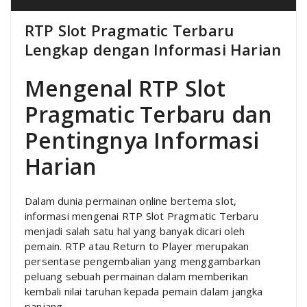
RTP Slot Pragmatic Terbaru
Lengkap dengan Informasi Harian
Mengenal RTP Slot
Pragmatic Terbaru dan
Pentingnya Informasi
Harian
Dalam dunia permainan online bertema slot,
informasi mengenai RTP Slot Pragmatic Terbaru
menjadi salah satu hal yang banyak dicari oleh
pemain. RTP atau Return to Player merupakan
persentase pengembalian yang menggambarkan
peluang sebuah permainan dalam memberikan
kembali nilai taruhan kepada pemain dalam jangka
panjang.