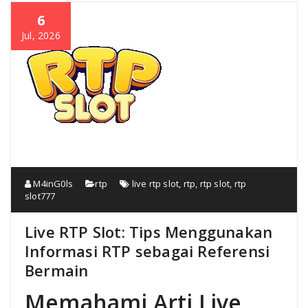
6
Jul, 2026
M4inG0ls
rtp
live rtp slot
,
rtp
,
rtp slot
,
rtp
slot777
Live RTP Slot: Tips Menggunakan
Informasi RTP sebagai Referensi
Bermain
Memahami Arti Live