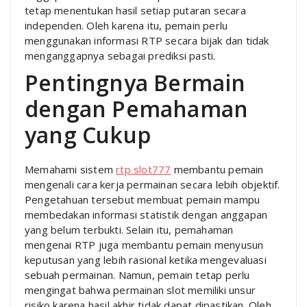
tetap menentukan hasil setiap putaran secara
independen. Oleh karena itu, pemain perlu
menggunakan informasi RTP secara bijak dan tidak
menganggapnya sebagai prediksi pasti.
Pentingnya Bermain
dengan Pemahaman
yang Cukup
Memahami sistem
rtp slot777
membantu pemain
mengenali cara kerja permainan secara lebih objektif.
Pengetahuan tersebut membuat pemain mampu
membedakan informasi statistik dengan anggapan
yang belum terbukti. Selain itu, pemahaman
mengenai RTP juga membantu pemain menyusun
keputusan yang lebih rasional ketika mengevaluasi
sebuah permainan. Namun, pemain tetap perlu
mengingat bahwa permainan slot memiliki unsur
risiko karena hasil akhir tidak dapat dipastikan. Oleh