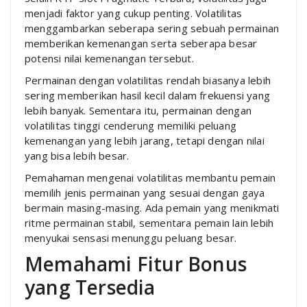
menjadi faktor yang cukup penting. Volatilitas
menggambarkan seberapa sering sebuah permainan
memberikan kemenangan serta seberapa besar
potensi nilai kemenangan tersebut.
Permainan dengan volatilitas rendah biasanya lebih
sering memberikan hasil kecil dalam frekuensi yang
lebih banyak. Sementara itu, permainan dengan
volatilitas tinggi cenderung memiliki peluang
kemenangan yang lebih jarang, tetapi dengan nilai
yang bisa lebih besar.
Pemahaman mengenai volatilitas membantu pemain
memilih jenis permainan yang sesuai dengan gaya
bermain masing-masing. Ada pemain yang menikmati
ritme permainan stabil, sementara pemain lain lebih
menyukai sensasi menunggu peluang besar.
Memahami Fitur Bonus
yang Tersedia