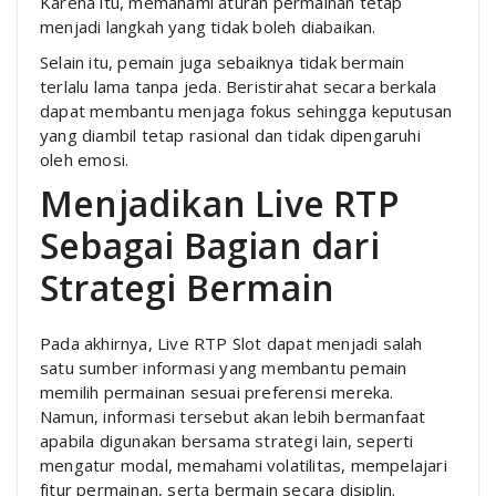
Karena itu, memahami aturan permainan tetap
menjadi langkah yang tidak boleh diabaikan.
Selain itu, pemain juga sebaiknya tidak bermain
terlalu lama tanpa jeda. Beristirahat secara berkala
dapat membantu menjaga fokus sehingga keputusan
yang diambil tetap rasional dan tidak dipengaruhi
oleh emosi.
Menjadikan Live RTP
Sebagai Bagian dari
Strategi Bermain
Pada akhirnya, Live RTP Slot dapat menjadi salah
satu sumber informasi yang membantu pemain
memilih permainan sesuai preferensi mereka.
Namun, informasi tersebut akan lebih bermanfaat
apabila digunakan bersama strategi lain, seperti
mengatur modal, memahami volatilitas, mempelajari
fitur permainan, serta bermain secara disiplin.