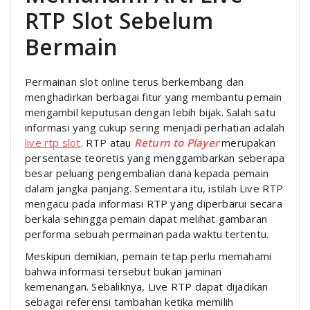
RTP Slot Sebelum
Bermain
Permainan slot online terus berkembang dan
menghadirkan berbagai fitur yang membantu pemain
mengambil keputusan dengan lebih bijak. Salah satu
informasi yang cukup sering menjadi perhatian adalah
live rtp slot
. RTP atau
Return to Player
merupakan
persentase teoretis yang menggambarkan seberapa
besar peluang pengembalian dana kepada pemain
dalam jangka panjang. Sementara itu, istilah Live RTP
mengacu pada informasi RTP yang diperbarui secara
berkala sehingga pemain dapat melihat gambaran
performa sebuah permainan pada waktu tertentu.
Meskipun demikian, pemain tetap perlu memahami
bahwa informasi tersebut bukan jaminan
kemenangan. Sebaliknya, Live RTP dapat dijadikan
sebagai referensi tambahan ketika memilih