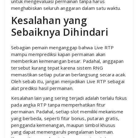
untuk mengevaluasi permainan tanpa harus
menghabiskan seluruh anggaran dalam satu waktu.
Kesalahan yang
Sebaiknya Dihindari
Sebagian pemain menganggap bahwa Live RTP
mampu memprediksi kapan permainan akan
memberikan kemenangan besar. Padahal, anggapan
tersebut kurang tepat karena sistem RNG
memastikan setiap putaran berlangsung secara acak.
Oleh sebab itu, jangan menjadikan Live RTP sebagai
alat prediksi hasil permainan.
Kesalahan lain yang sering terjadi adalah terlalu fokus
pada angka RTP tanpa memperhatikan fitur
permainan. Padahal, setiap slot memiliki mekanisme
yang berbeda, seperti fitur bonus, putaran gratis,
pengganda kemenangan, maupun simbol khusus
yang dapat memengaruhi pengalaman bermain.