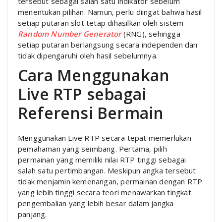
tersebut sebagai salah satu indikator sebelum
menentukan pilihan. Namun, perlu diingat bahwa hasil
setiap putaran slot tetap dihasilkan oleh sistem
Random Number Generator
(RNG), sehingga
setiap putaran berlangsung secara independen dan
tidak dipengaruhi oleh hasil sebelumnya.
Cara Menggunakan
Live RTP sebagai
Referensi Bermain
Menggunakan Live RTP secara tepat memerlukan
pemahaman yang seimbang. Pertama, pilih
permainan yang memiliki nilai RTP tinggi sebagai
salah satu pertimbangan. Meskipun angka tersebut
tidak menjamin kemenangan, permainan dengan RTP
yang lebih tinggi secara teori menawarkan tingkat
pengembalian yang lebih besar dalam jangka
panjang.