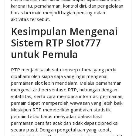
karena itu, pemahaman, kontrol diri, dan pengelolaan
batas bermain menjadi bagian penting dalam
aktivitas tersebut.
Kesimpulan Mengenai
Sistem RTP Slot777
untuk Pemula
RTP menjadi salah satu konsep utama yang perlu
dipahami oleh siapa saja yang ingin mengenal
permainan slot lebih mendalam. Melalui pemahaman
mengenai arti persentase RTP, hubungan dengan
volatilitas, serta cara membaca informasi permainan,
pemain dapat memperoleh wawasan yang lebih baik.
Meskipun RTP memberikan gambaran statistik,
pemain tetap harus menyadari bahwa hasil
permainan bersifat acak dan tidak dapat diprediksi
secara pasti. Dengan pengetahuan yang tepat,