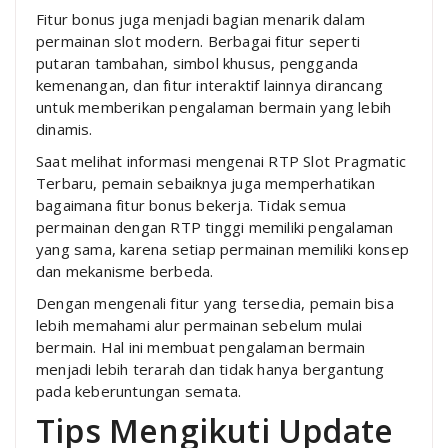
Fitur bonus juga menjadi bagian menarik dalam
permainan slot modern. Berbagai fitur seperti
putaran tambahan, simbol khusus, pengganda
kemenangan, dan fitur interaktif lainnya dirancang
untuk memberikan pengalaman bermain yang lebih
dinamis.
Saat melihat informasi mengenai RTP Slot Pragmatic
Terbaru, pemain sebaiknya juga memperhatikan
bagaimana fitur bonus bekerja. Tidak semua
permainan dengan RTP tinggi memiliki pengalaman
yang sama, karena setiap permainan memiliki konsep
dan mekanisme berbeda.
Dengan mengenali fitur yang tersedia, pemain bisa
lebih memahami alur permainan sebelum mulai
bermain. Hal ini membuat pengalaman bermain
menjadi lebih terarah dan tidak hanya bergantung
pada keberuntungan semata.
Tips Mengikuti Update