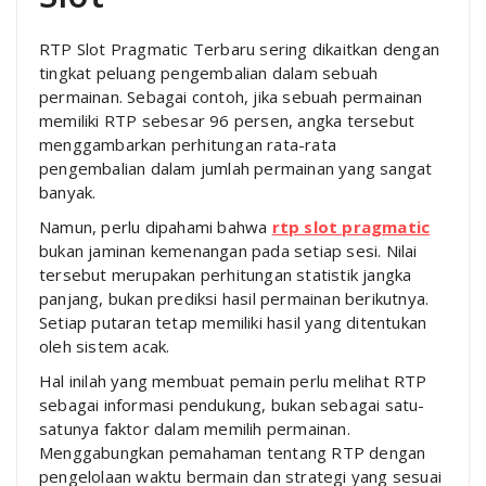
RTP Slot Pragmatic Terbaru sering dikaitkan dengan
tingkat peluang pengembalian dalam sebuah
permainan. Sebagai contoh, jika sebuah permainan
memiliki RTP sebesar 96 persen, angka tersebut
menggambarkan perhitungan rata-rata
pengembalian dalam jumlah permainan yang sangat
banyak.
Namun, perlu dipahami bahwa
rtp slot pragmatic
bukan jaminan kemenangan pada setiap sesi. Nilai
tersebut merupakan perhitungan statistik jangka
panjang, bukan prediksi hasil permainan berikutnya.
Setiap putaran tetap memiliki hasil yang ditentukan
oleh sistem acak.
Hal inilah yang membuat pemain perlu melihat RTP
sebagai informasi pendukung, bukan sebagai satu-
satunya faktor dalam memilih permainan.
Menggabungkan pemahaman tentang RTP dengan
pengelolaan waktu bermain dan strategi yang sesuai