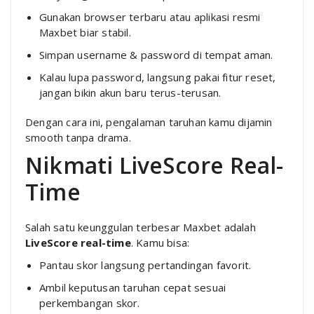
Gunakan browser terbaru atau aplikasi resmi
Maxbet biar stabil.
Simpan username & password di tempat aman.
Kalau lupa password, langsung pakai fitur reset,
jangan bikin akun baru terus-terusan.
Dengan cara ini, pengalaman taruhan kamu dijamin
smooth tanpa drama.
Nikmati LiveScore Real-
Time
Salah satu keunggulan terbesar Maxbet adalah
LiveScore real-time
. Kamu bisa:
Pantau skor langsung pertandingan favorit.
Ambil keputusan taruhan cepat sesuai
perkembangan skor.