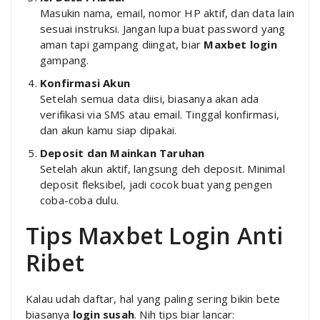
Masukin nama, email, nomor HP aktif, dan data lain
sesuai instruksi. Jangan lupa buat password yang
aman tapi gampang diingat, biar
Maxbet login
gampang.
Konfirmasi Akun
Setelah semua data diisi, biasanya akan ada
verifikasi via SMS atau email. Tinggal konfirmasi,
dan akun kamu siap dipakai.
Deposit dan Mainkan Taruhan
Setelah akun aktif, langsung deh deposit. Minimal
deposit fleksibel, jadi cocok buat yang pengen
coba-coba dulu.
Tips Maxbet Login Anti
Ribet
Kalau udah daftar, hal yang paling sering bikin bete
biasanya
login susah
. Nih tips biar lancar: