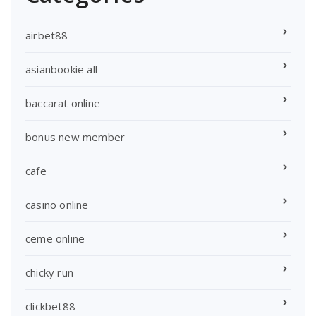
airbet88
asianbookie all
baccarat online
bonus new member
cafe
casino online
ceme online
chicky run
clickbet88