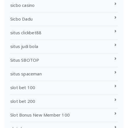
sicbo casino
Sicbo Dadu
situs clickbet88
situs judi bola
Situs SBOTOP
situs spaceman
slot bet 100
slot bet 200
Slot Bonus New Member 100