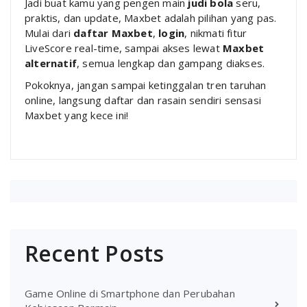
Jadi buat kamu yang pengen main
judi bola
seru,
praktis, dan update, Maxbet adalah pilihan yang pas.
Mulai dari
daftar Maxbet
,
login
, nikmati fitur
LiveScore real-time, sampai akses lewat
Maxbet
alternatif
, semua lengkap dan gampang diakses.
Pokoknya, jangan sampai ketinggalan tren taruhan
online, langsung daftar dan rasain sendiri sensasi
Maxbet yang kece ini!
Recent Posts
Game Online di Smartphone dan Perubahan