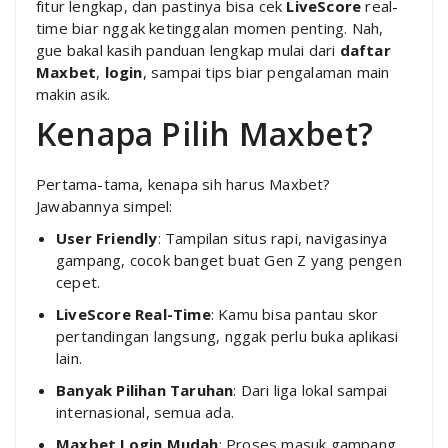
fitur lengkap, dan pastinya bisa cek
LiveScore
real-
time biar nggak ketinggalan momen penting. Nah,
gue bakal kasih panduan lengkap mulai dari
daftar
Maxbet
,
login
, sampai tips biar pengalaman main
makin asik.
Kenapa Pilih Maxbet?
Pertama-tama, kenapa sih harus Maxbet?
Jawabannya simpel:
User Friendly
: Tampilan situs rapi, navigasinya
gampang, cocok banget buat Gen Z yang pengen
cepet.
LiveScore Real-Time
: Kamu bisa pantau skor
pertandingan langsung, nggak perlu buka aplikasi
lain.
Banyak Pilihan Taruhan
: Dari liga lokal sampai
internasional, semua ada.
Maxbet Login Mudah
: Proses masuk gampang