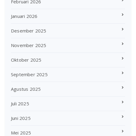
Februari 2026
Januari 2026
Desember 2025
November 2025
Oktober 2025
September 2025
Agustus 2025
Juli 2025
Juni 2025
Mei 2025