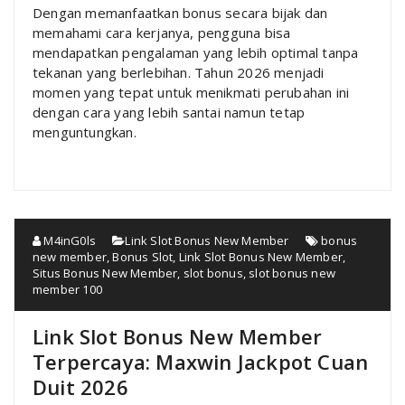
Dengan memanfaatkan bonus secara bijak dan
memahami cara kerjanya, pengguna bisa
mendapatkan pengalaman yang lebih optimal tanpa
tekanan yang berlebihan. Tahun 2026 menjadi
momen yang tepat untuk menikmati perubahan ini
dengan cara yang lebih santai namun tetap
menguntungkan.
M4inG0ls
Link Slot Bonus New Member
bonus
new member
,
Bonus Slot
,
Link Slot Bonus New Member
,
Situs Bonus New Member
,
slot bonus
,
slot bonus new
member 100
Link Slot Bonus New Member
Terpercaya: Maxwin Jackpot Cuan
Duit 2026