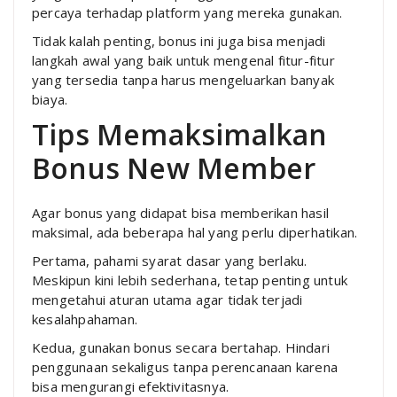
percaya terhadap platform yang mereka gunakan.
Tidak kalah penting, bonus ini juga bisa menjadi
langkah awal yang baik untuk mengenal fitur-fitur
yang tersedia tanpa harus mengeluarkan banyak
biaya.
Tips Memaksimalkan
Bonus New Member
Agar bonus yang didapat bisa memberikan hasil
maksimal, ada beberapa hal yang perlu diperhatikan.
Pertama, pahami syarat dasar yang berlaku.
Meskipun kini lebih sederhana, tetap penting untuk
mengetahui aturan utama agar tidak terjadi
kesalahpahaman.
Kedua, gunakan bonus secara bertahap. Hindari
penggunaan sekaligus tanpa perencanaan karena
bisa mengurangi efektivitasnya.