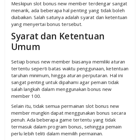
Meskipun slot bonus new member terdengar sangat
menarik, ada beberapa hal penting yang tidak boleh
diabaikan. Salah satunya adalah syarat dan ketentuan
yang menyertai bonus tersebut.
Syarat dan Ketentuan
Umum
Setiap bonus new member biasanya memiliki aturan
tertentu seperti batas waktu penggunaan, ketentuan
taruhan minimum, hingga aturan perputaran. Hal ini
sangat penting untuk dipahami agar pemain tidak
salah langkah dalam menggunakan bonus new
member 100.
Selain itu, tidak semua permainan slot bonus new
member mungkin dapat menggunakan bonus secara
penuh. Ada beberapa game tertentu yang tidak
termasuk dalam program bonus, sehingga pemain
perlu lebih teliti dalam memilih permainan.