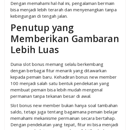
Dengan memahami hal-hal ini, pengalaman bermain
bisa menjadi lebih terarah dan menyenangkan tanpa
kebingungan di tengah jalan.
Penutup yang
Memberikan Gambaran
Lebih Luas
Dunia slot bonus memang selalu berkembang
dengan berbagai fitur menarik yang ditawarkan
kepada pemain baru. Kehadiran bonus new member
100 menjadi salah satu bentuk pendekatan yang
membuat pemain bisa lebih mudah mengenal
permainan tanpa tekanan besar di awal.
Slot bonus new member bukan hanya soal tambahan
saldo, tetapi juga tentang bagaimana pemain belajar
memahami mekanisme permainan secara bertahap.
Dengan pendekatan yang tepat, fitur ini bisa menjadi