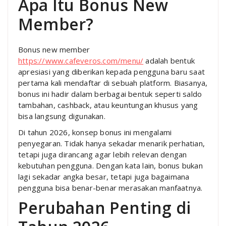
Apa Itu Bonus New
Member?
Bonus new member
https://www.cafeveros.com/menu/
adalah bentuk
apresiasi yang diberikan kepada pengguna baru saat
pertama kali mendaftar di sebuah platform. Biasanya,
bonus ini hadir dalam berbagai bentuk seperti saldo
tambahan, cashback, atau keuntungan khusus yang
bisa langsung digunakan.
Di tahun 2026, konsep bonus ini mengalami
penyegaran. Tidak hanya sekadar menarik perhatian,
tetapi juga dirancang agar lebih relevan dengan
kebutuhan pengguna. Dengan kata lain, bonus bukan
lagi sekadar angka besar, tetapi juga bagaimana
pengguna bisa benar-benar merasakan manfaatnya.
Perubahan Penting di