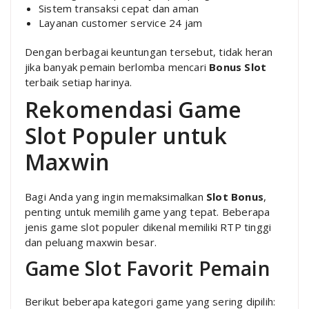
Sistem transaksi cepat dan aman
Layanan customer service 24 jam
Dengan berbagai keuntungan tersebut, tidak heran
jika banyak pemain berlomba mencari
Bonus Slot
terbaik setiap harinya.
Rekomendasi Game
Slot Populer untuk
Maxwin
Bagi Anda yang ingin memaksimalkan
Slot Bonus
,
penting untuk memilih game yang tepat. Beberapa
jenis game slot populer dikenal memiliki RTP tinggi
dan peluang maxwin besar.
Game Slot Favorit Pemain
Berikut beberapa kategori game yang sering dipilih: