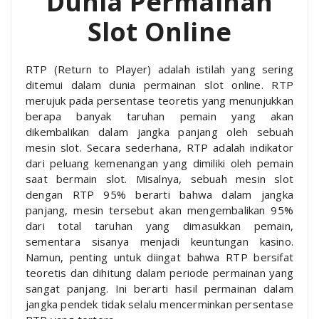
Dunia Permainan
Slot Online
RTP (Return to Player) adalah istilah yang sering
ditemui dalam dunia permainan slot online. RTP
merujuk pada persentase teoretis yang menunjukkan
berapa banyak taruhan pemain yang akan
dikembalikan dalam jangka panjang oleh sebuah
mesin slot. Secara sederhana, RTP adalah indikator
dari peluang kemenangan yang dimiliki oleh pemain
saat bermain slot. Misalnya, sebuah mesin slot
dengan RTP 95% berarti bahwa dalam jangka
panjang, mesin tersebut akan mengembalikan 95%
dari total taruhan yang dimasukkan pemain,
sementara sisanya menjadi keuntungan kasino.
Namun, penting untuk diingat bahwa RTP bersifat
teoretis dan dihitung dalam periode permainan yang
sangat panjang. Ini berarti hasil permainan dalam
jangka pendek tidak selalu mencerminkan persentase