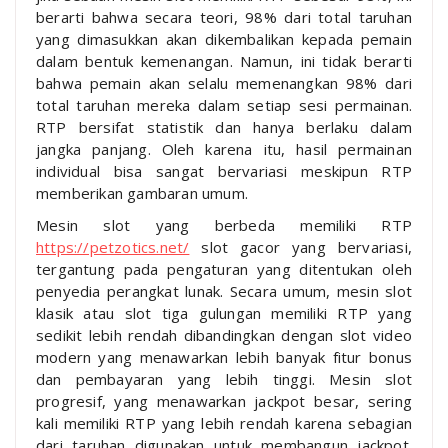
berarti bahwa secara teori, 98% dari total taruhan
yang dimasukkan akan dikembalikan kepada pemain
dalam bentuk kemenangan. Namun, ini tidak berarti
bahwa pemain akan selalu memenangkan 98% dari
total taruhan mereka dalam setiap sesi permainan.
RTP bersifat statistik dan hanya berlaku dalam
jangka panjang. Oleh karena itu, hasil permainan
individual bisa sangat bervariasi meskipun RTP
memberikan gambaran umum.
Mesin slot yang berbeda memiliki RTP
https://petzotics.net/
slot gacor yang bervariasi,
tergantung pada pengaturan yang ditentukan oleh
penyedia perangkat lunak. Secara umum, mesin slot
klasik atau slot tiga gulungan memiliki RTP yang
sedikit lebih rendah dibandingkan dengan slot video
modern yang menawarkan lebih banyak fitur bonus
dan pembayaran yang lebih tinggi. Mesin slot
progresif, yang menawarkan jackpot besar, sering
kali memiliki RTP yang lebih rendah karena sebagian
dari taruhan digunakan untuk membangun jackpot.