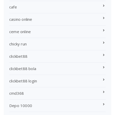
cafe
casino online
ceme online
chicky run
clickbet88
clickbet88 bola
clickbet88 login
cmd368
Depo 10000