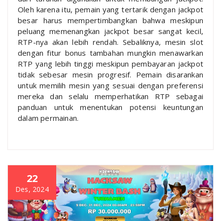
Oleh karena itu, pemain yang tertarik dengan jackpot
besar harus mempertimbangkan bahwa meskipun
peluang memenangkan jackpot besar sangat kecil,
RTP-nya akan lebih rendah. Sebaliknya, mesin slot
dengan fitur bonus tambahan mungkin menawarkan
RTP yang lebih tinggi meskipun pembayaran jackpot
tidak sebesar mesin progresif. Pemain disarankan
untuk memilih mesin yang sesuai dengan preferensi
mereka dan selalu memperhatikan RTP sebagai
panduan untuk menentukan potensi keuntungan
dalam permainan.
22
Des, 2024