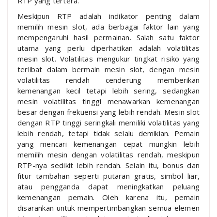
RTP yang tertera.
Meskipun RTP adalah indikator penting dalam
memilih mesin slot, ada berbagai faktor lain yang
mempengaruhi hasil permainan. Salah satu faktor
utama yang perlu diperhatikan adalah volatilitas
mesin slot. Volatilitas mengukur tingkat risiko yang
terlibat dalam bermain mesin slot, dengan mesin
volatilitas rendah cenderung memberikan
kemenangan kecil tetapi lebih sering, sedangkan
mesin volatilitas tinggi menawarkan kemenangan
besar dengan frekuensi yang lebih rendah. Mesin slot
dengan RTP tinggi seringkali memiliki volatilitas yang
lebih rendah, tetapi tidak selalu demikian. Pemain
yang mencari kemenangan cepat mungkin lebih
memilih mesin dengan volatilitas rendah, meskipun
RTP-nya sedikit lebih rendah. Selain itu, bonus dan
fitur tambahan seperti putaran gratis, simbol liar,
atau pengganda dapat meningkatkan peluang
kemenangan pemain. Oleh karena itu, pemain
disarankan untuk mempertimbangkan semua elemen