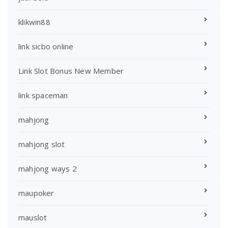
klikwin88
link sicbo online
Link Slot Bonus New Member
link spaceman
mahjong
mahjong slot
mahjong ways 2
maupoker
mauslot