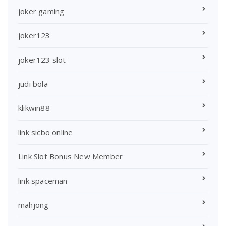
joker gaming
joker123
joker123 slot
judi bola
klikwin88
link sicbo online
Link Slot Bonus New Member
link spaceman
mahjong