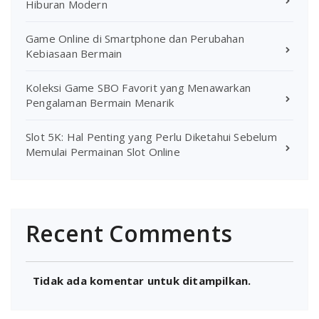
Hiburan Modern
Game Online di Smartphone dan Perubahan
Kebiasaan Bermain
Koleksi Game SBO Favorit yang Menawarkan
Pengalaman Bermain Menarik
Slot 5K: Hal Penting yang Perlu Diketahui Sebelum
Memulai Permainan Slot Online
Recent Comments
Tidak ada komentar untuk ditampilkan.