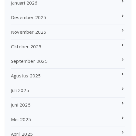
Januari 2026
Desember 2025
November 2025
Oktober 2025
September 2025
Agustus 2025
Juli 2025
Juni 2025
Mei 2025
April 2025