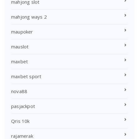
mahjong slot
mahjong ways 2
maupoker
mauslot
maxbet
maxbet sport
nova88
pasjackpot
Qris 10k
rajamerak