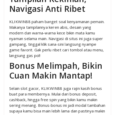
Navigasi Anti Ribet
KLIKWIN88 paham banget soal kenyamanan pemain.
Makanya tampilannya keren abis, desain yang
modern dan warna-warna kece bikin mata kamu
nyaman selama main. Navigasi di situs ini juga super
gampang, tinggal klik sana-sini langsung nyampe
game favorit. Gak perlu ribet cari tombol atau menu,
langsung gas pol!
Bonus Melimpah, Bikin
Cuan Makin Mantap!
Selain slot gacor, KLIKWIN88 juga rajin kasih bonus
buat para membernya. Mulai dari bonus deposit,
cashback, hingga free spin yang bikin kamu makin
sering menang. Bonus-bonus ini jadi modal tambahan
supaya kamu bisa main lebih lama dan pastinya makin