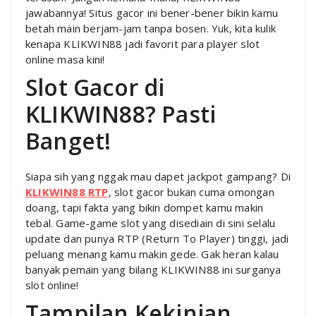
jawabannya! Situs gacor ini bener-bener bikin kamu
betah main berjam-jam tanpa bosen. Yuk, kita kulik
kenapa KLIKWIN88 jadi favorit para player slot
online masa kini!
Slot Gacor di
KLIKWIN88? Pasti
Banget!
Siapa sih yang nggak mau dapet jackpot gampang? Di
KLIKWIN88 RTP
, slot gacor bukan cuma omongan
doang, tapi fakta yang bikin dompet kamu makin
tebal. Game-game slot yang disediain di sini selalu
update dan punya RTP (Return To Player) tinggi, jadi
peluang menang kamu makin gede. Gak heran kalau
banyak pemain yang bilang KLIKWIN88 ini surganya
slot online!
Tampilan Kekinian,