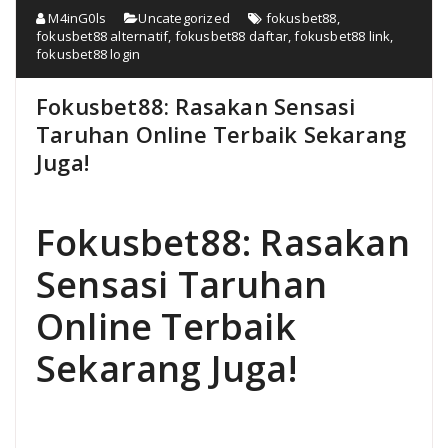
M4inG0ls
Uncategorized
fokusbet88
,
fokusbet88 alternatif
,
fokusbet88 daftar
,
fokusbet88 link
,
fokusbet88 login
Fokusbet88: Rasakan Sensasi
Taruhan Online Terbaik Sekarang
Juga!
Fokusbet88: Rasakan
Sensasi Taruhan
Online Terbaik
Sekarang Juga!