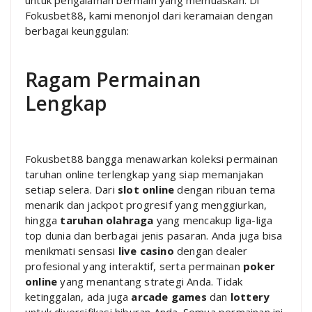
Fokusbet88, kami menonjol dari keramaian dengan
berbagai keunggulan:
Ragam Permainan
Lengkap
Fokusbet88 bangga menawarkan koleksi permainan
taruhan online terlengkap yang siap memanjakan
setiap selera. Dari
slot online
dengan ribuan tema
menarik dan jackpot progresif yang menggiurkan,
hingga
taruhan olahraga
yang mencakup liga-liga
top dunia dan berbagai jenis pasaran. Anda juga bisa
menikmati sensasi
live casino
dengan dealer
profesional yang interaktif, serta permainan
poker
online
yang menantang strategi Anda. Tidak
ketinggalan, ada juga
arcade games
dan
lottery
untuk diversifikasi hiburan Anda. Semua permainan ini