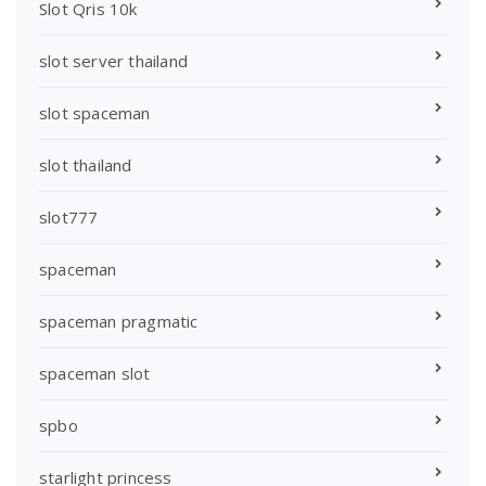
Slot Qris 10k
slot server thailand
slot spaceman
slot thailand
slot777
spaceman
spaceman pragmatic
spaceman slot
spbo
starlight princess