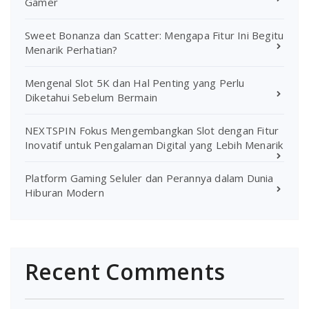
Gamer
Sweet Bonanza dan Scatter: Mengapa Fitur Ini Begitu
Menarik Perhatian?
Mengenal Slot 5K dan Hal Penting yang Perlu
Diketahui Sebelum Bermain
NEXTSPIN Fokus Mengembangkan Slot dengan Fitur
Inovatif untuk Pengalaman Digital yang Lebih Menarik
Platform Gaming Seluler dan Perannya dalam Dunia
Hiburan Modern
Recent Comments