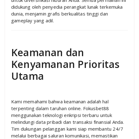
didukung oleh penyedia perangkat lunak terkemuka
dunia, menjamin grafis berkualitas tinggi dan
gameplay yang adil.
Keamanan dan
Kenyamanan Prioritas
Utama
Kami memahami bahwa keamanan adalah hal
terpenting dalam taruhan online. Fokusbet88
menggunakan teknologi enkripsi terbaru untuk
melindungi data pribadi dan transaksi finansial Anda.
Tim dukungan pelanggan kami siap membantu 24/7
melalui berbagai saluran komunikasi, memastikan