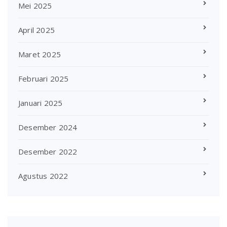
Mei 2025
April 2025
Maret 2025
Februari 2025
Januari 2025
Desember 2024
Desember 2022
Agustus 2022