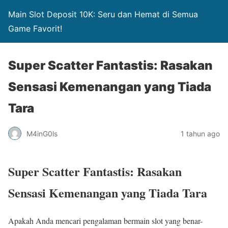
Main Slot Deposit 10K: Seru dan Hemat di Semua
Game Favorit!
Super Scatter Fantastis: Rasakan
Sensasi Kemenangan yang Tiada
Tara
M4inG0ls
1 tahun ago
Super Scatter Fantastis: Rasakan
Sensasi Kemenangan yang Tiada Tara
Apakah Anda mencari pengalaman bermain slot yang benar-