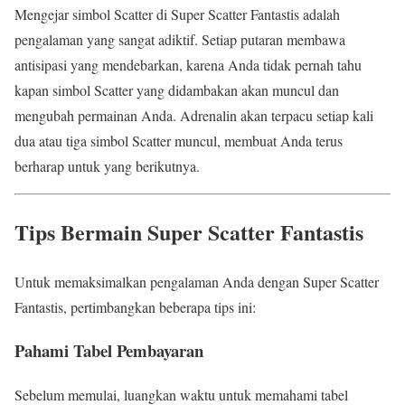
Mengejar simbol Scatter di Super Scatter Fantastis adalah
pengalaman yang sangat adiktif. Setiap putaran membawa
antisipasi yang mendebarkan, karena Anda tidak pernah tahu
kapan simbol Scatter yang didambakan akan muncul dan
mengubah permainan Anda. Adrenalin akan terpacu setiap kali
dua atau tiga simbol Scatter muncul, membuat Anda terus
berharap untuk yang berikutnya.
Tips Bermain Super Scatter Fantastis
Untuk memaksimalkan pengalaman Anda dengan Super Scatter
Fantastis, pertimbangkan beberapa tips ini:
Pahami Tabel Pembayaran
Sebelum memulai, luangkan waktu untuk memahami tabel