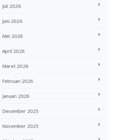
Juli 2026
Juni 2026
Mei 2026
April 2026
Maret 2026
Februari 2026
Januari 2026
Desember 2025
November 2025