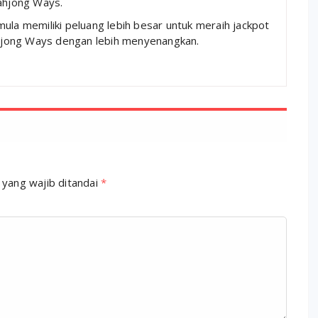
Mahjong Ways.
ula memiliki peluang lebih besar untuk meraih jackpot
hjong Ways dengan lebih menyenangkan.
 yang wajib ditandai
*