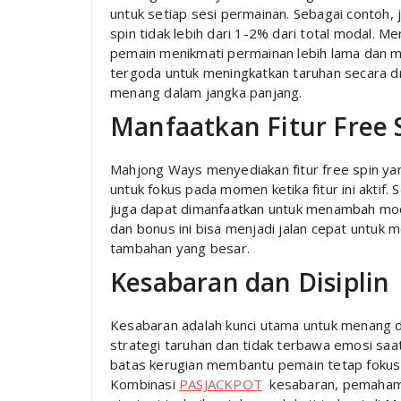
untuk setiap sesi permainan. Sebagai contoh, 
spin tidak lebih dari 1-2% dari total modal.
pemain menikmati permainan lebih lama dan m
tergoda untuk meningkatkan taruhan secara dr
menang dalam jangka panjang.
Manfaatkan Fitur Free 
Mahjong Ways menyediakan fitur free spin ya
untuk fokus pada momen ketika fitur ini aktif. 
juga dapat dimanfaatkan untuk menambah moda
dan bonus ini bisa menjadi jalan cepat untuk
tambahan yang besar.
Kesabaran dan Disiplin
Kesabaran adalah kunci utama untuk menang d
strategi taruhan dan tidak terbawa emosi saa
batas kerugian membantu pemain tetap fokus 
Kombinasi
PASJACKPOT
kesabaran, pemahama