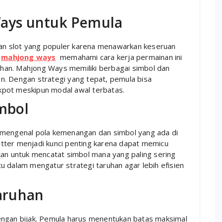
ays untuk Pemula
n slot yang populer karena menawarkan keseruan
,
mahjong ways
memahami cara kerja permainan ini
han. Mahjong Ways memiliki berbagai simbol dan
n. Dengan strategi yang tepat, pemula bisa
kpot meskipun modal awal terbatas.
mbol
 mengenal pola kemenangan dan simbol yang ada di
tter menjadi kunci penting karena dapat memicu
kan untuk mencatat simbol mana yang paling sering
u dalam mengatur strategi taruhan agar lebih efisien
aruhan
engan bijak. Pemula harus menentukan batas maksimal