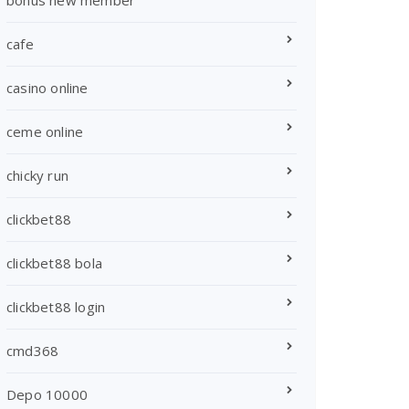
bonus new member
cafe
casino online
ceme online
chicky run
clickbet88
clickbet88 bola
clickbet88 login
cmd368
Depo 10000