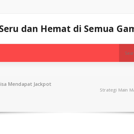
: Seru dan Hemat di Semua Gam
Search
for:
isa Mendapat Jackpot
Strategi Main 