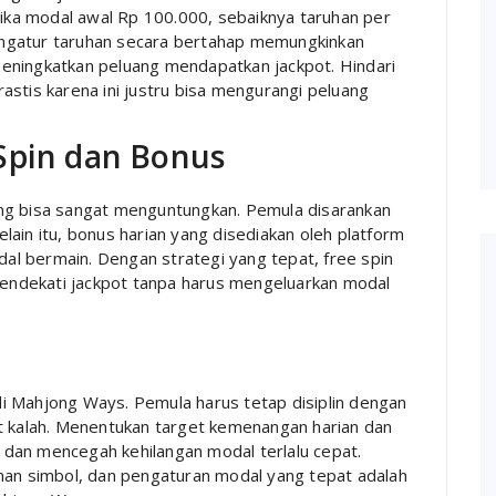
jika modal awal Rp 100.000, sebaiknya taruhan per
 Mengatur taruhan secara bertahap memungkinkan
eningkatkan peluang mendapatkan jackpot. Hindari
astis karena ini justru bisa mengurangi peluang
Spin dan Bonus
ng bisa sangat menguntungkan. Pemula disarankan
Selain itu, bonus harian yang disediakan oleh platform
l bermain. Dengan strategi yang tepat, free spin
 mendekati jackpot tanpa harus mengeluarkan modal
i Mahjong Ways. Pemula harus tetap disiplin dengan
t kalah. Menentukan target kemenangan harian dan
dan mencegah kehilangan modal terlalu cepat.
n simbol, dan pengaturan modal yang tepat adalah