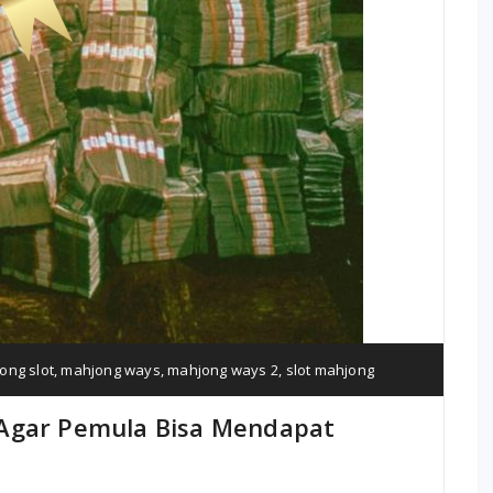
ong slot
,
mahjong ways
,
mahjong ways 2
,
slot mahjong
 Agar Pemula Bisa Mendapat