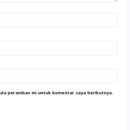
ada peramban ini untuk komentar saya berikutnya.