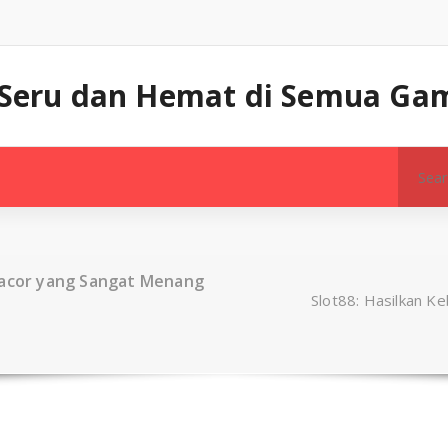
: Seru dan Hemat di Semua Gam
Search
for:
 Gacor yang Sangat Menang
Slot88: Hasilkan K