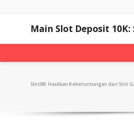
Skip
to
content
Main Slot Deposit 10K
Slot88: Hasilkan Keberuntungan dari Slot