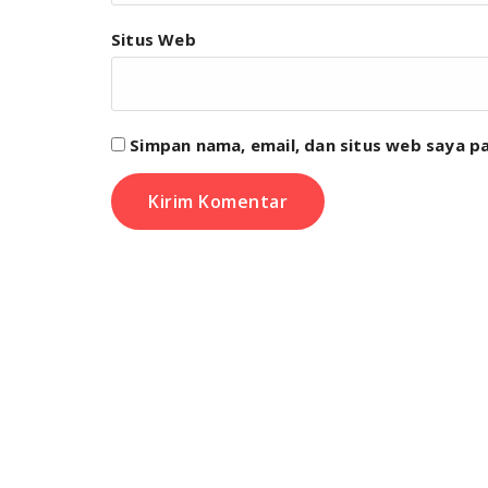
Situs Web
Simpan nama, email, dan situs web saya p