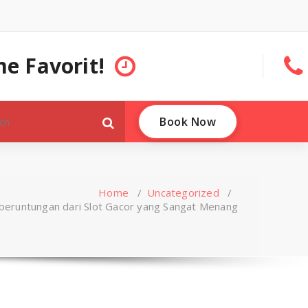
e Favorit!
Book Now
Home
/
Uncategorized
/
eberuntungan dari Slot Gacor yang Sangat Menang