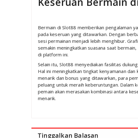
Keseruan Bermain di
Bermain di Slot88 memberikan pengalaman yan
pada keseruan yang ditawarkan. Dengan berbag
sesi permainan menjadi lebih menghibur. Gr
semakin meningkatkan suasana saat bermain
di platform ini.
Selain itu, Slot88 menyediakan fasilitas duk
Hal ini meningkatkan tingkat kenyamanan da
menarik dan bonus yang ditawarkan, para pema
peluang untuk meraih keberuntungan. Dalam k
pemain akan merasakan kombinasi antara kes
menarik.
Tinggalkan Balasan