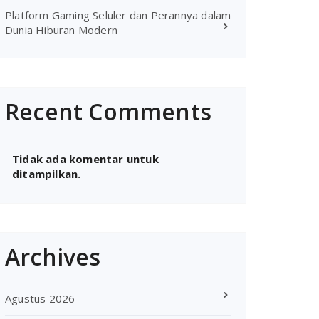
Platform Gaming Seluler dan Perannya dalam
Dunia Hiburan Modern
Recent Comments
Tidak ada komentar untuk
ditampilkan.
Archives
Agustus 2026