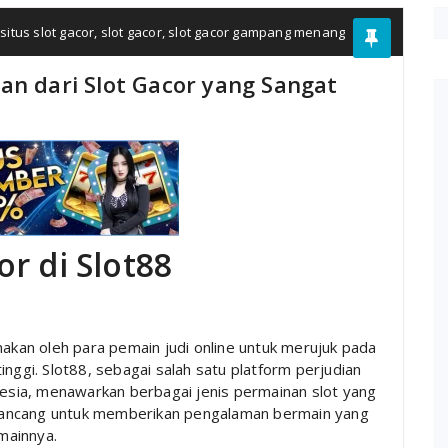
,
situs slot gacor
,
slot gacor
,
slot gacor gampang menang
an dari Slot Gacor yang Sangat
r di Slot88
nakan oleh para pemain judi online untuk merujuk pada
inggi. Slot88, sebagai salah satu platform perjudian
esia, menawarkan berbagai jenis permainan slot yang
dirancang untuk memberikan pengalaman bermain yang
mainnya.