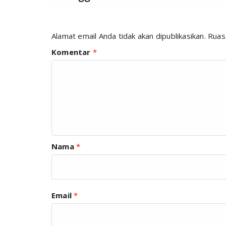
Alamat email Anda tidak akan dipublikasikan.
Ruas
Komentar
*
Nama
*
Email
*