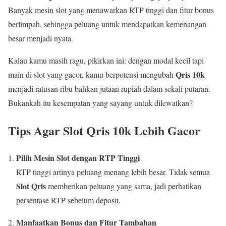
Banyak mesin slot yang menawarkan RTP tinggi dan fitur bonus
berlimpah, sehingga peluang untuk mendapatkan kemenangan
besar menjadi nyata.
Kalau kamu masih ragu, pikirkan ini: dengan modal kecil tapi
Qris 10k
main di slot yang gacor, kamu berpotensi mengubah
menjadi ratusan ribu bahkan jutaan rupiah dalam sekali putaran.
Bukankah itu kesempatan yang sayang untuk dilewatkan?
Tips Agar Slot Qris 10k Lebih Gacor
Pilih Mesin Slot dengan RTP Tinggi
RTP tinggi artinya peluang menang lebih besar. Tidak semua
Slot Qris
memberikan peluang yang sama, jadi perhatikan
persentase RTP sebelum deposit.
Manfaatkan Bonus dan Fitur Tambahan