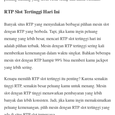
RTP Slot Tertinggi Hari Ini
Banyak situs RTP yang menyediakan berbagai pilihan mesin slot
dengan RTP yang berbeda. Tapi, jika kamu ingin peluang
menang yang lebih besar, mencari RTP slot tertinggi hari ini
adalah pilihan terbaik. Mesin dengan RTP tertinggi sering kali
memberikan kemenangan dalam waktu singkat. Bahkan beberapa
mesin slot dengan RTP hampir 99% bisa memberi kamu jackpot
yang lebih sering.
Kenapa memilih RTP slot tertinggi itu penting? Karena semakin
tinggi RTP, semakin besar peluang kamu untuk menang. Mesin
slot dengan RTP tinggi menawarkan pembayaran yang lebih
banyak dan lebih konsisten. Jadi, jika kamu ingin memaksimalkan
peluang kemenangan, pilih mesin dengan RTP slot tertinggi yang
ada di situs RTP slot terpercaya.