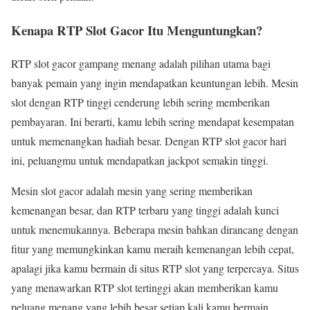
Kenapa RTP Slot Gacor Itu Menguntungkan?
RTP slot gacor gampang menang adalah pilihan utama bagi
banyak pemain yang ingin mendapatkan keuntungan lebih. Mesin
slot dengan RTP tinggi cenderung lebih sering memberikan
pembayaran. Ini berarti, kamu lebih sering mendapat kesempatan
untuk memenangkan hadiah besar. Dengan RTP slot gacor hari
ini, peluangmu untuk mendapatkan jackpot semakin tinggi.
Mesin slot gacor adalah mesin yang sering memberikan
kemenangan besar, dan RTP terbaru yang tinggi adalah kunci
untuk menemukannya. Beberapa mesin bahkan dirancang dengan
fitur yang memungkinkan kamu meraih kemenangan lebih cepat,
apalagi jika kamu bermain di situs RTP slot yang terpercaya. Situs
yang menawarkan RTP slot tertinggi akan memberikan kamu
peluang menang yang lebih besar setiap kali kamu bermain.