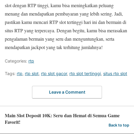
slot dengan RTP tinggi, kamu bisa meningkatkan peluang
menang dan mendapatkan pembayaran yang lebih sering. Jadi,
pastikan kamu mencari RTP slot tertinggi hari ini dan bermain di
situs RTP yang terpercaya. Dengan begitu, kamu bisa merasakan
pengalaman bermain yang seru dan menguntungkan, serta
mendapatkan jackpot yang tak terhitung jumlahnya!
Categories:
rtp
Tags:
rtp
,
rtp slot
,
rtp slot gacor
,
rtp slot tertinggi
,
situs rtp slot
Leave a Comment
Main Slot Deposit 10K: Seru dan Hemat di Semua Game
Favorit!
Back to top