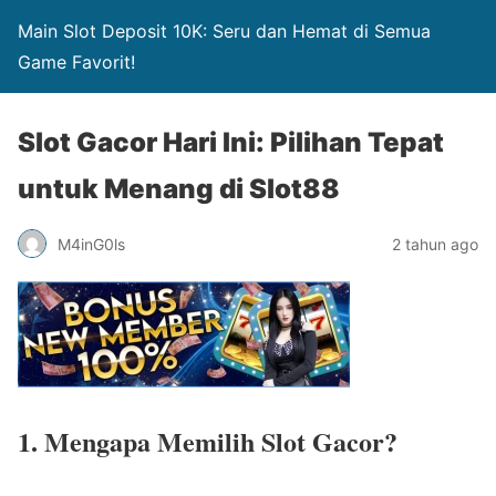
Main Slot Deposit 10K: Seru dan Hemat di Semua
Game Favorit!
Slot Gacor Hari Ini: Pilihan Tepat
untuk Menang di Slot88
M4inG0ls
2 tahun ago
1. Mengapa Memilih Slot Gacor?