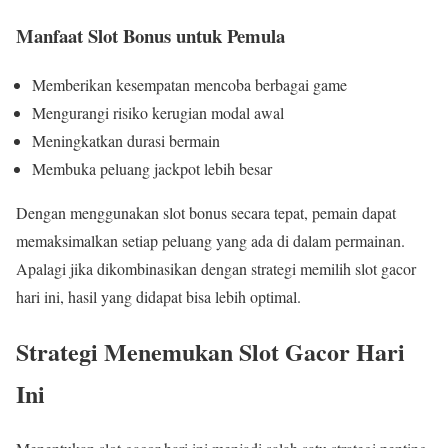
Manfaat Slot Bonus untuk Pemula
Memberikan kesempatan mencoba berbagai game
Mengurangi risiko kerugian modal awal
Meningkatkan durasi bermain
Membuka peluang jackpot lebih besar
Dengan menggunakan slot bonus secara tepat, pemain dapat
memaksimalkan setiap peluang yang ada di dalam permainan.
Apalagi jika dikombinasikan dengan strategi memilih slot gacor
hari ini, hasil yang didapat bisa lebih optimal.
Strategi Menemukan Slot Gacor Hari
Ini