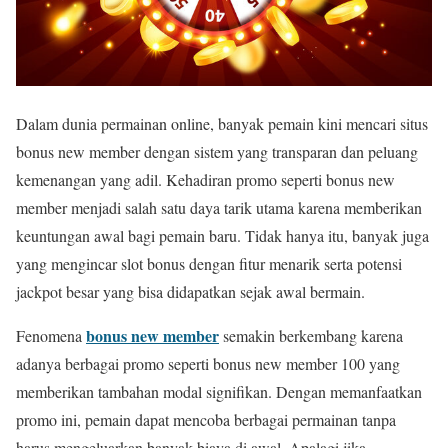
Dalam dunia permainan online, banyak pemain kini mencari situs
bonus new member dengan sistem yang transparan dan peluang
kemenangan yang adil. Kehadiran promo seperti bonus new
member menjadi salah satu daya tarik utama karena memberikan
keuntungan awal bagi pemain baru. Tidak hanya itu, banyak juga
yang mengincar slot bonus dengan fitur menarik serta potensi
jackpot besar yang bisa didapatkan sejak awal bermain.
bonus new member
Fenomena
semakin berkembang karena
adanya berbagai promo seperti bonus new member 100 yang
memberikan tambahan modal signifikan. Dengan memanfaatkan
promo ini, pemain dapat mencoba berbagai permainan tanpa
harus mengeluarkan banyak biaya di awal. Apalagi jika