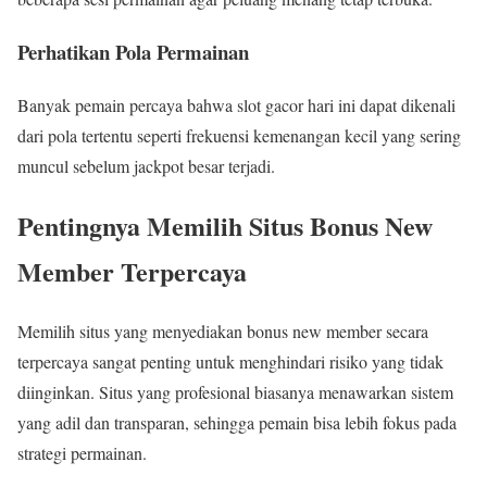
Perhatikan Pola Permainan
Banyak pemain percaya bahwa slot gacor hari ini dapat dikenali
dari pola tertentu seperti frekuensi kemenangan kecil yang sering
muncul sebelum jackpot besar terjadi.
Pentingnya Memilih Situs Bonus New
Member Terpercaya
Memilih situs yang menyediakan bonus new member secara
terpercaya sangat penting untuk menghindari risiko yang tidak
diinginkan. Situs yang profesional biasanya menawarkan sistem
yang adil dan transparan, sehingga pemain bisa lebih fokus pada
strategi permainan.