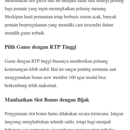
Menentukan slot gacor hari ini menjadi salah satu strategi penting
bagi pemain yang ingin meningkatkan peluang menang.
Meskipun hasil permainan tetap berbasis sistem acak, banyak
pemain berpengalaman yang memiliki cara tersendiri dalam
memilih game terbaik.
Pilih Game dengan RTP Tinggi
Game dengan RTP tinggi biasanya memberikan peluang
kemenangan lebih stabil. Hal ini sangat penting terutama saat
menggunakan bonus new member 100 agar modal bisa
berkembang lebih maksimal.
Manfaatkan Slot Bonus dengan Bijak
Penggunaan slot bonus harus dilakukan secara terencana. Jangan
langsung menghabiskan seluruh saldo, tetapi bagi menjadi
beberapa sesi permainan agar peluang menang tetap terbuka.