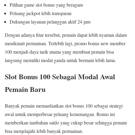
Pilihan game slot bonus yang beragam
Peluang jackpot lebih transparan
Dukungan layanan pelanggan aktif 24 jam
Dengan adanya fitur tersebut, pemain dapat lebih nyaman dalam
menikmati permainan. Terlebih lagi, promo bonus new member
100 menjadi daya tarik utama yang membuat pemain bisa
langsung memiliki modal ganda untuk bermain lebih lama.
Slot Bonus 100 Sebagai Modal Awal
Pemain Baru
Banyak pemain memanfaatkan slot bonus 100 sebagai strategi
awal untuk memperbesar peluang kemenangan. Bonus ini
memberikan tambahan saldo yang cukup besar sehingga pemain
bisa menjelajahi lebih banyak permainan.