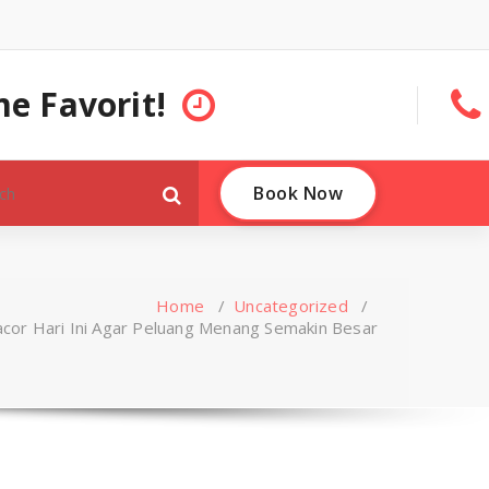
e Favorit!
Book Now
Home
/
Uncategorized
/
Gacor Hari Ini Agar Peluang Menang Semakin Besar