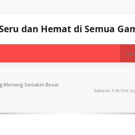
: Seru dan Hemat di Semua Gam
Search
for:
ang Menang Semakin Besar
Rahasia Trik Slot 