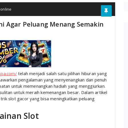
 online
 Ini Agar Peluang Menang Semakin
lspa.com/
telah menjadi salah satu pilihan hiburan yang
 menawarkan pengalaman yang menyenangkan dan penuh
patan untuk memenangkan hadiah yang menggiurkan.
litan untuk meraih kemenangan besar. Dalam artikel
trik slot gacor yang bisa meningkatkan peluang
inan Slot