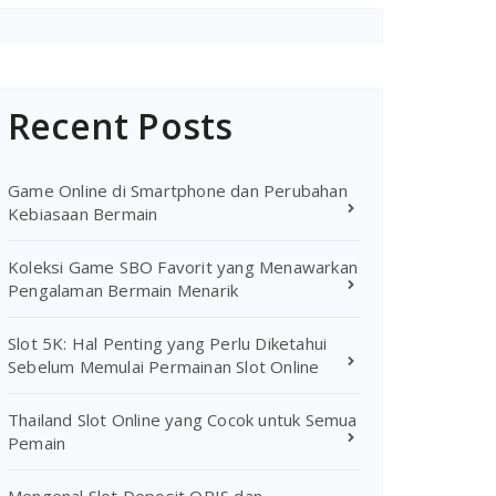
Recent Posts
Game Online di Smartphone dan Perubahan
Kebiasaan Bermain
Koleksi Game SBO Favorit yang Menawarkan
Pengalaman Bermain Menarik
Slot 5K: Hal Penting yang Perlu Diketahui
Sebelum Memulai Permainan Slot Online
Thailand Slot Online yang Cocok untuk Semua
Pemain