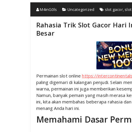
M4inG0ls
Uncategorized
slot gacor
,
slot
Rahasia Trik Slot Gacor Hari
Besar
Permainan slot online
https://intercontinenta
paling digemari di kalangan penjudi. Selain
warna, permainan ini juga memberikan kesem
Namun, banyak pemain yang masih merasa kesu
ini, kita akan membahas beberapa rahasia dan 
menang Anda hari ini.
Memahami Dasar Perma