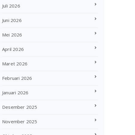
Juli 2026
Juni 2026
Mei 2026
April 2026
Maret 2026
Februari 2026
Januari 2026
Desember 2025
November 2025