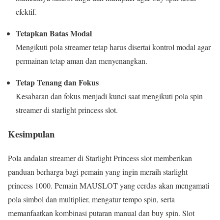
efektif.
Tetapkan Batas Modal
Mengikuti pola streamer tetap harus disertai kontrol modal agar
permainan tetap aman dan menyenangkan.
Tetap Tenang dan Fokus
Kesabaran dan fokus menjadi kunci saat mengikuti pola spin
streamer di starlight princess slot.
Kesimpulan
Pola andalan streamer di Starlight Princess slot memberikan
panduan berharga bagi pemain yang ingin meraih starlight
princess 1000. Pemain MAUSLOT yang cerdas akan mengamati
pola simbol dan multiplier, mengatur tempo spin, serta
memanfaatkan kombinasi putaran manual dan buy spin. Slot