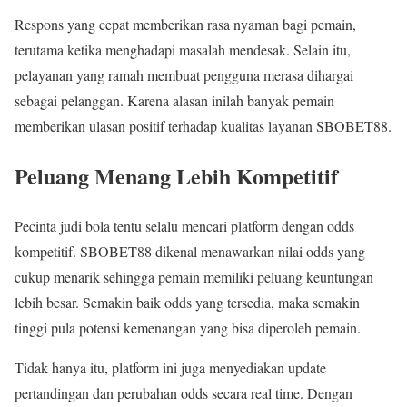
Respons yang cepat memberikan rasa nyaman bagi pemain,
terutama ketika menghadapi masalah mendesak. Selain itu,
pelayanan yang ramah membuat pengguna merasa dihargai
sebagai pelanggan. Karena alasan inilah banyak pemain
memberikan ulasan positif terhadap kualitas layanan SBOBET88.
Peluang Menang Lebih Kompetitif
Pecinta judi bola tentu selalu mencari platform dengan odds
kompetitif. SBOBET88 dikenal menawarkan nilai odds yang
cukup menarik sehingga pemain memiliki peluang keuntungan
lebih besar. Semakin baik odds yang tersedia, maka semakin
tinggi pula potensi kemenangan yang bisa diperoleh pemain.
Tidak hanya itu, platform ini juga menyediakan update
pertandingan dan perubahan odds secara real time. Dengan