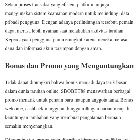
Selain proses transaksi yang efisien, platform ini juga
menggunakan sistem keamanan modern untuk melindungi data
pribadi pengguna. Dengan adanya perlindungan tersebut, pemain
dapat merasa lebih nyaman saat melakukan aktivitas taruhan.
Kepercayaan pengguna pun meningkat karena mereka merasa
dana dan informasi akun tersimpan dengan aman.
Bonus dan Promo yang Menguntungkan
Tidak dapat dipungkiri bahwa bonus menjadi daya tarik besar
dalam dunia taruhan online. SBOBET88 menawarkan berbagai
promo menarik untuk pemain baru maupun anggota lama. Bonus
welcome, cashback mingguan, hingga rollingan harian menjadi
keuntungan tambahan yang membuat pengalaman bermain
semakin menyenangkan.
Di samping itu, promo yang diberikan biasanya memiliki syarat