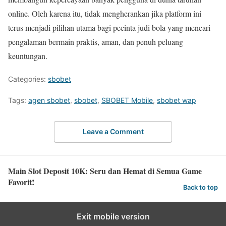
online. Oleh karena itu, tidak mengherankan jika platform ini
terus menjadi pilihan utama bagi pecinta judi bola yang mencari
pengalaman bermain praktis, aman, dan penuh peluang
keuntungan.
Categories:
sbobet
Tags:
agen sbobet
,
sbobet
,
SBOBET Mobile
,
sbobet wap
Leave a Comment
Main Slot Deposit 10K: Seru dan Hemat di Semua Game
Favorit!
Back to top
Exit mobile version