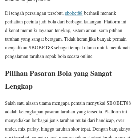
Di tengah persaingan tersebut,
sbobet88
berhasil menarik
perhatian pecinta judi bola dari berbagai kalangan. Platform ini
dikenal memiliki layanan lengkap, sistem aman, serta pilihan
taruhan yang sangat beragam. Tidak heran jika banyak pemain
menjadikan SBOBET88 sebagai tempat utama untuk menikmati
pengalaman taruhan sepak bola secara online.
Pilihan Pasaran Bola yang Sangat
Lengkap
Salah satu alasan utama mengapa pemain menyukai
SBOBET88
adalah kelengkapan pasaran taruhan yang tersedia. Platform ini
menyediakan berbagai jenis taruhan mulai dari handicap, over
under, mix parlay, hingga taruhan skor tepat. Dengan banyaknya
opsi tersebut, pemain dapat menyesuaikan strategi taruhan sesuai