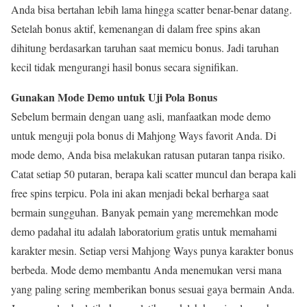
Anda bisa bertahan lebih lama hingga scatter benar-benar datang.
Setelah bonus aktif, kemenangan di dalam free spins akan
dihitung berdasarkan taruhan saat memicu bonus. Jadi taruhan
kecil tidak mengurangi hasil bonus secara signifikan.
Gunakan Mode Demo untuk Uji Pola Bonus
Sebelum bermain dengan uang asli, manfaatkan mode demo
untuk menguji pola bonus di Mahjong Ways favorit Anda. Di
mode demo, Anda bisa melakukan ratusan putaran tanpa risiko.
Catat setiap 50 putaran, berapa kali scatter muncul dan berapa kali
free spins terpicu. Pola ini akan menjadi bekal berharga saat
bermain sungguhan. Banyak pemain yang meremehkan mode
demo padahal itu adalah laboratorium gratis untuk memahami
karakter mesin. Setiap versi Mahjong Ways punya karakter bonus
berbeda. Mode demo membantu Anda menemukan versi mana
yang paling sering memberikan bonus sesuai gaya bermain Anda.