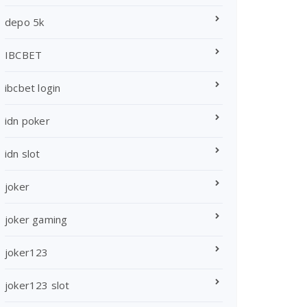
depo 5k
IBCBET
ibcbet login
idn poker
idn slot
joker
joker gaming
joker123
joker123 slot