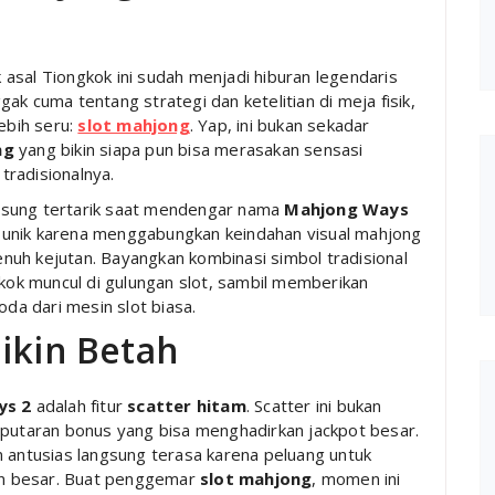
 asal Tiongkok ini sudah menjadi hiburan legendaris
ak cuma tentang strategi dan ketelitian di meja fisik,
ebih seru:
slot mahjong
. Yap, ini bukan sekadar
ng
yang bikin siapa pun bisa merasakan sensasi
tradisionalnya.
ngsung tertarik saat mendengar nama
Mahjong Ways
unik karena menggabungkan keindahan visual mahjong
uh kejutan. Bayangkan kombinasi simbol tradisional
gkok muncul di gulungan slot, sambil memberikan
a dari mesin slot biasa.
ikin Betah
ys 2
adalah fitur
scatter hitam
. Scatter ini bukan
 putaran bonus yang bisa menghadirkan jackpot besar.
n antusias langsung terasa karena peluang untuk
kin besar. Buat penggemar
slot mahjong
, momen ini