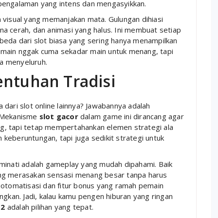
pengalaman yang intens dan mengasyikkan.
 visual yang memanjakan mata. Gulungan dihiasi
a cerah, dan animasi yang halus. Ini membuat setiap
beda dari slot biasa yang sering hanya menampilkan
 pemain nggak cuma sekadar main untuk menang, tapi
a menyeluruh.
entuhan Tradisi
dari slot online lainnya? Jawabannya adalah
. Mekanisme
slot gacor
dalam game ini dirancang agar
g, tapi tetap mempertahankan elemen strategi ala
keberuntungan, tapi juga sedikit strategi untuk
iminati adalah gameplay yang mudah dipahami. Baik
ung merasakan sensasi menang besar tanpa harus
 otomatisasi dan fitur bonus yang ramah pemain
an. Jadi, kalau kamu pengen hiburan yang ringan
 2
adalah pilihan yang tepat.