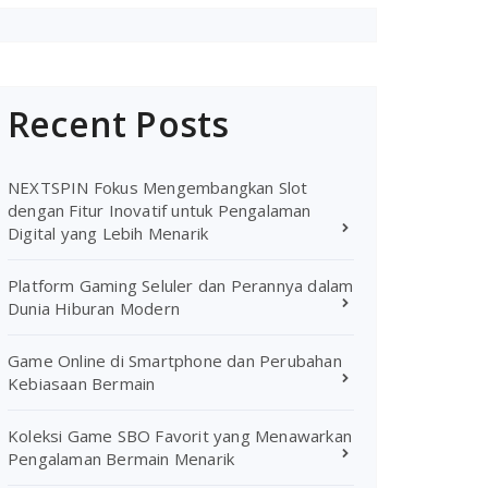
Recent Posts
NEXTSPIN Fokus Mengembangkan Slot
dengan Fitur Inovatif untuk Pengalaman
Digital yang Lebih Menarik
Platform Gaming Seluler dan Perannya dalam
Dunia Hiburan Modern
Game Online di Smartphone dan Perubahan
Kebiasaan Bermain
Koleksi Game SBO Favorit yang Menawarkan
Pengalaman Bermain Menarik