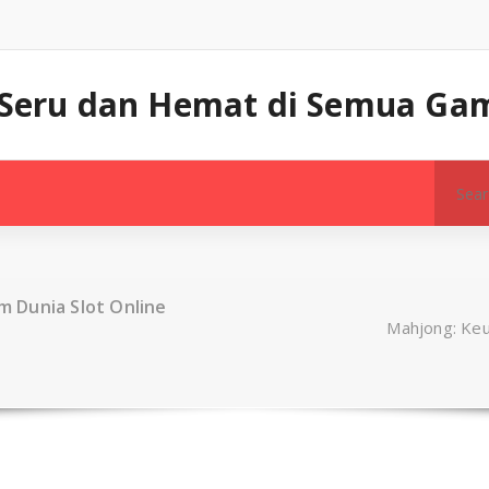
: Seru dan Hemat di Semua Gam
Search
for:
 Dunia Slot Online
Mahjong: Keu