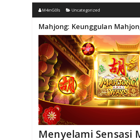
M4inG0ls
Uncategorized
Mahjong: Keunggulan Mahjong
Menyelami Sensasi 