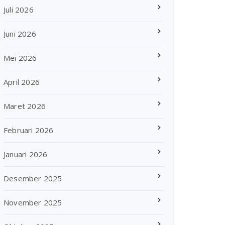
Juli 2026
Juni 2026
Mei 2026
April 2026
Maret 2026
Februari 2026
Januari 2026
Desember 2025
November 2025