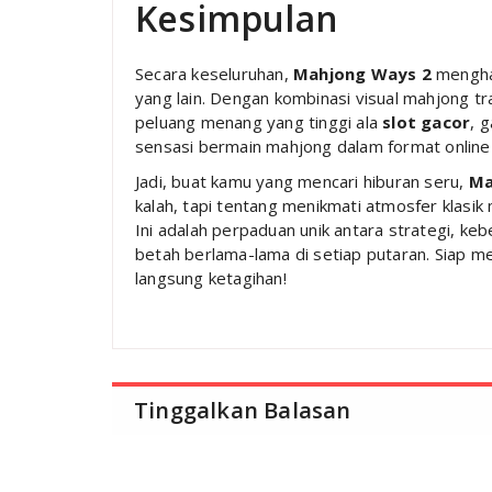
Kesimpulan
Secara keseluruhan,
Mahjong Ways 2
mengha
yang lain. Dengan kombinasi visual mahjong tr
peluang menang yang tinggi ala
slot gacor
, 
sensasi bermain mahjong dalam format onlin
Jadi, buat kamu yang mencari hiburan seru,
Ma
kalah, tapi tentang menikmati atmosfer klasik
Ini adalah perpaduan unik antara strategi, ke
betah berlama-lama di setiap putaran. Siap me
langsung ketagihan!
Tinggalkan Balasan