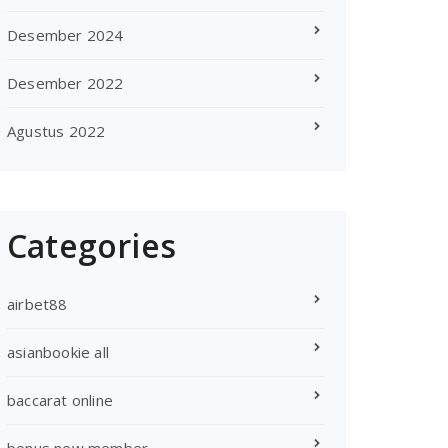
Desember 2024
Desember 2022
Agustus 2022
Categories
airbet88
asianbookie all
baccarat online