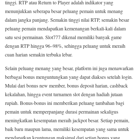
tinggi. RTP atau Return to Player adalah indikator yang
menunjukkan seberapa besar peluang pemain untuk menang
dalam jangka panjang. Semakin tinggi nilai RTP, semakin besar
peluang pemain mendapatkan kemenangan berkali-kali dalam
satu sesi permainan. Slot777 dikenal memiliki banyak game
dengan RTP hingga 96–98%, sehingga peluang untuk meraih
cuan harian semakin terbuka lebar.
Selain peluang menang yang besar, platform ini juga menawarkan
berbagai bonus menguntungkan yang dapat diakses setelah login.
Mulai dari bonus new member, bonus deposit harian, cashback
kekalahan, hingga event turnamen slot dengan hadiah jutaan
rupiah. Bonus-bonus ini memberikan peluang tambahan bagi
pemain untuk memperpanjang durasi permainan sekaligus
meningkatkan kesempatan meraih jackpot besar. Setiap pemain,
baik baru maupun lama, memiliki kesempatan yang sama untuk
mendapatkan keuntungan maksimal dari setiap bonus yang