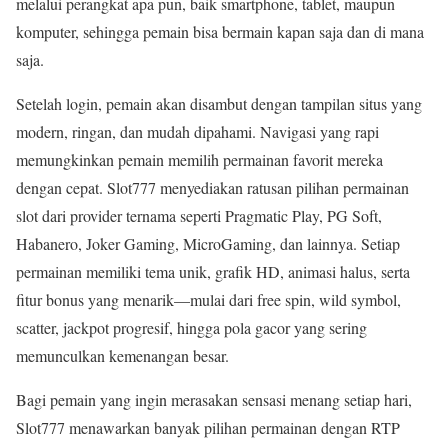
melalui perangkat apa pun, baik smartphone, tablet, maupun
komputer, sehingga pemain bisa bermain kapan saja dan di mana
saja.
Setelah login, pemain akan disambut dengan tampilan situs yang
modern, ringan, dan mudah dipahami. Navigasi yang rapi
memungkinkan pemain memilih permainan favorit mereka
dengan cepat. Slot777 menyediakan ratusan pilihan permainan
slot dari provider ternama seperti Pragmatic Play, PG Soft,
Habanero, Joker Gaming, MicroGaming, dan lainnya. Setiap
permainan memiliki tema unik, grafik HD, animasi halus, serta
fitur bonus yang menarik—mulai dari free spin, wild symbol,
scatter, jackpot progresif, hingga pola gacor yang sering
memunculkan kemenangan besar.
Bagi pemain yang ingin merasakan sensasi menang setiap hari,
Slot777 menawarkan banyak pilihan permainan dengan RTP