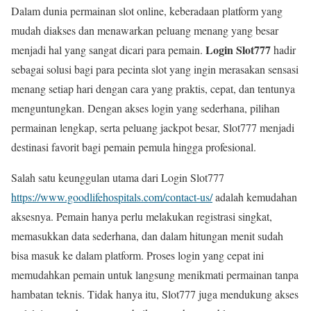
Dalam dunia permainan slot online, keberadaan platform yang
mudah diakses dan menawarkan peluang menang yang besar
Login Slot777
menjadi hal yang sangat dicari para pemain.
hadir
sebagai solusi bagi para pecinta slot yang ingin merasakan sensasi
menang setiap hari dengan cara yang praktis, cepat, dan tentunya
menguntungkan. Dengan akses login yang sederhana, pilihan
permainan lengkap, serta peluang jackpot besar, Slot777 menjadi
destinasi favorit bagi pemain pemula hingga profesional.
Salah satu keunggulan utama dari Login Slot777
https://www.goodlifehospitals.com/contact-us/
adalah kemudahan
aksesnya. Pemain hanya perlu melakukan registrasi singkat,
memasukkan data sederhana, dan dalam hitungan menit sudah
bisa masuk ke dalam platform. Proses login yang cepat ini
memudahkan pemain untuk langsung menikmati permainan tanpa
hambatan teknis. Tidak hanya itu, Slot777 juga mendukung akses