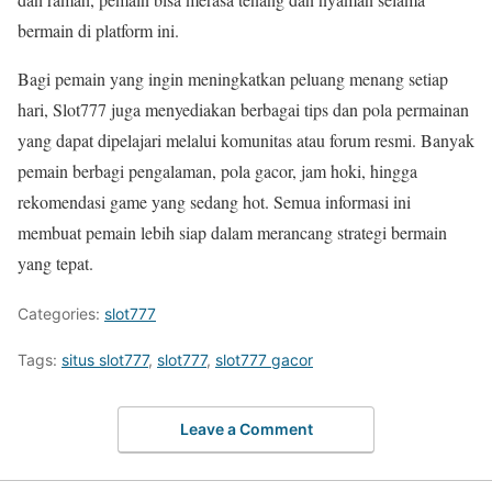
bermain di platform ini.
Bagi pemain yang ingin meningkatkan peluang menang setiap
hari, Slot777 juga menyediakan berbagai tips dan pola permainan
yang dapat dipelajari melalui komunitas atau forum resmi. Banyak
pemain berbagi pengalaman, pola gacor, jam hoki, hingga
rekomendasi game yang sedang hot. Semua informasi ini
membuat pemain lebih siap dalam merancang strategi bermain
yang tepat.
Categories:
slot777
Tags:
situs slot777
,
slot777
,
slot777 gacor
Leave a Comment