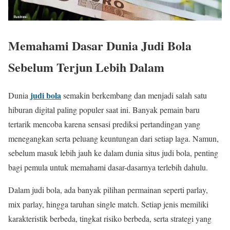
Memahami Dasar Dunia Judi Bola
Sebelum Terjun Lebih Dalam
judi bola
Dunia
semakin berkembang dan menjadi salah satu
hiburan digital paling populer saat ini. Banyak pemain baru
tertarik mencoba karena sensasi prediksi pertandingan yang
menegangkan serta peluang keuntungan dari setiap laga. Namun,
sebelum masuk lebih jauh ke dalam dunia situs judi bola, penting
bagi pemula untuk memahami dasar-dasarnya terlebih dahulu.
Dalam judi bola, ada banyak pilihan permainan seperti parlay,
mix parlay, hingga taruhan single match. Setiap jenis memiliki
karakteristik berbeda, tingkat risiko berbeda, serta strategi yang