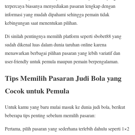
terpercaya biasanya menyediakan pasaran lengkap dengan
informasi yang mudah dipahami sehingga pemain tidak
kebingungan saat menentukan pilihan.
Di sinilah pentingnya memilih platform seperti sbobet88 yang
sudah dikenal luas dalam dunia taruhan online karena
menawarkan berbagai pilihan pasaran yang lebih variatif dan
user-friendly untuk pemula maupun pemain berpengalaman.
Tips Memilih Pasaran Judi Bola yang
Cocok untuk Pemula
Untuk kamu yang baru mulai masuk ke dunia judi bola, berikut
beberapa tips penting sebelum memilih pasaran:
Pertama, pilih pasaran yang sederhana terlebih dahulu seperti 1×2