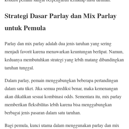
Strategi Dasar Parlay dan Mix Parlay
untuk Pemula
Parlay dan mix parlay adalah dua jenis taruhan yang sering
menjadi favorit karena menawarkan keuntungan berlipat. Namun,
keduanya membutuhkan strategi yang lebih matang dibandingkan
taruhan tunggal.
Dalam parlay, pemain menggabungkan beberapa pertandingan
dalam satu tiket. Jika semua prediksi benar, maka kemenangan
akan dikalikan sesuai kombinasi odds. Sementara itu, mix parlay
memberikan fleksibilitas lebih karena bisa menggabungkan
berbagai jenis pasaran dalam satu taruhan.
Bagi pemula, kunci utama dalam menggunakan parlay dan mix