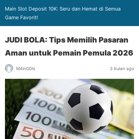
Main Slot Deposit 10K: Seru dan Hemat di Semua
Game Favorit!
JUDI BOLA: Tips Memilih Pasaran
Aman untuk Pemain Pemula 2026
M4inG0ls
3 bulan ago