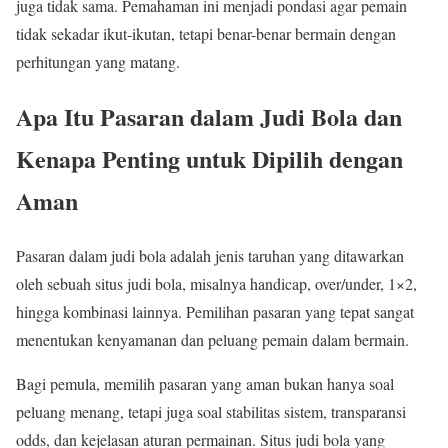
juga tidak sama. Pemahaman ini menjadi pondasi agar pemain
tidak sekadar ikut-ikutan, tetapi benar-benar bermain dengan
perhitungan yang matang.
Apa Itu Pasaran dalam Judi Bola dan
Kenapa Penting untuk Dipilih dengan
Aman
Pasaran dalam judi bola adalah jenis taruhan yang ditawarkan
oleh sebuah situs judi bola, misalnya handicap, over/under, 1×2,
hingga kombinasi lainnya. Pemilihan pasaran yang tepat sangat
menentukan kenyamanan dan peluang pemain dalam bermain.
Bagi pemula, memilih pasaran yang aman bukan hanya soal
peluang menang, tetapi juga soal stabilitas sistem, transparansi
odds, dan kejelasan aturan permainan. Situs judi bola yang