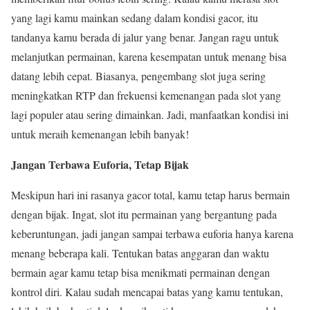
yang lagi kamu mainkan sedang dalam kondisi gacor, itu
tandanya kamu berada di jalur yang benar. Jangan ragu untuk
melanjutkan permainan, karena kesempatan untuk menang bisa
datang lebih cepat. Biasanya, pengembang slot juga sering
meningkatkan RTP dan frekuensi kemenangan pada slot yang
lagi populer atau sering dimainkan. Jadi, manfaatkan kondisi ini
untuk meraih kemenangan lebih banyak!
Jangan Terbawa Euforia, Tetap Bijak
Meskipun hari ini rasanya gacor total, kamu tetap harus bermain
dengan bijak. Ingat, slot itu permainan yang bergantung pada
keberuntungan, jadi jangan sampai terbawa euforia hanya karena
menang beberapa kali. Tentukan batas anggaran dan waktu
bermain agar kamu tetap bisa menikmati permainan dengan
kontrol diri. Kalau sudah mencapai batas yang kamu tentukan,