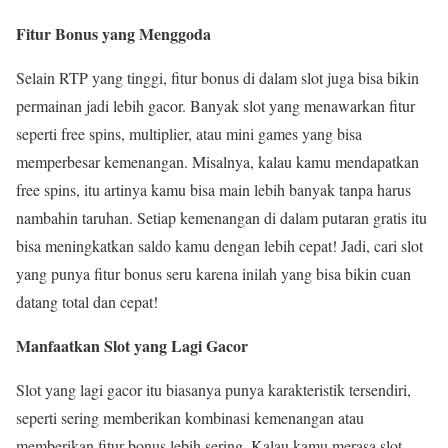
Fitur Bonus yang Menggoda
Selain RTP yang tinggi, fitur bonus di dalam slot juga bisa bikin
permainan jadi lebih gacor. Banyak slot yang menawarkan fitur
seperti free spins, multiplier, atau mini games yang bisa
memperbesar kemenangan. Misalnya, kalau kamu mendapatkan
free spins, itu artinya kamu bisa main lebih banyak tanpa harus
nambahin taruhan. Setiap kemenangan di dalam putaran gratis itu
bisa meningkatkan saldo kamu dengan lebih cepat! Jadi, cari slot
yang punya fitur bonus seru karena inilah yang bisa bikin cuan
datang total dan cepat!
Manfaatkan Slot yang Lagi Gacor
Slot yang lagi gacor itu biasanya punya karakteristik tersendiri,
seperti sering memberikan kombinasi kemenangan atau
memberikan fitur bonus lebih sering. Kalau kamu merasa slot