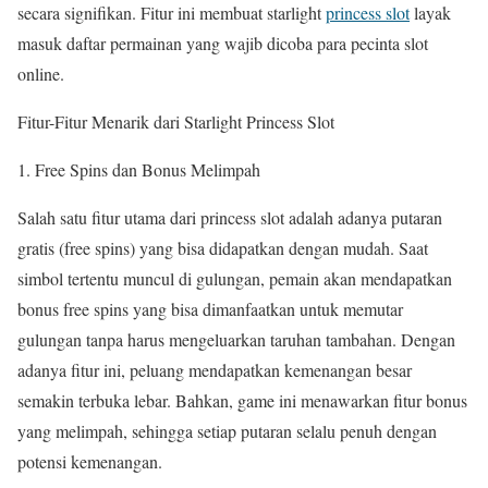
secara signifikan. Fitur ini membuat starlight
princess slot
layak
masuk daftar permainan yang wajib dicoba para pecinta slot
online.
Fitur-Fitur Menarik dari Starlight Princess Slot
Free Spins dan Bonus Melimpah
Salah satu fitur utama dari princess slot adalah adanya putaran
gratis (free spins) yang bisa didapatkan dengan mudah. Saat
simbol tertentu muncul di gulungan, pemain akan mendapatkan
bonus free spins yang bisa dimanfaatkan untuk memutar
gulungan tanpa harus mengeluarkan taruhan tambahan. Dengan
adanya fitur ini, peluang mendapatkan kemenangan besar
semakin terbuka lebar. Bahkan, game ini menawarkan fitur bonus
yang melimpah, sehingga setiap putaran selalu penuh dengan
potensi kemenangan.