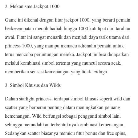
Mekanisme Jackpot 1000
Game ini dikenal dengan fitur jackpot 1000, yang berarti pemain
berkesempatan meraih hadiah hingga 1000 kali lipat dari taruhan
awal. Fitur ini sangat menarik dan menjadi daya tarik utama dari
princess 1000, yang mampu memacu adrenalin pemain untuk
terus mencoba peruntungan mereka. Jackpot ini bisa didapatkan
melalui kombinasi simbol tertentu yang muncul secara acak,
memberikan sensasi kemenangan yang tidak terduga.
Simbol Khusus dan Wilds
Dalam starlight princess, terdapat simbol khusus seperti wild dan
scatter yang berperan penting dalam meningkatkan peluang
kemenangan. Wild berfungsi sebagai pengganti simbol lain,
sehingga memudahkan terbentuknya kombinasi kemenangan.
Sedangkan scatter biasanya memicu fitur bonus dan free spins,