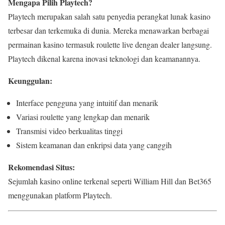
Mengapa Pilih Playtech?
Playtech merupakan salah satu penyedia perangkat lunak kasino
terbesar dan terkemuka di dunia. Mereka menawarkan berbagai
permainan kasino termasuk roulette live dengan dealer langsung.
Playtech dikenal karena inovasi teknologi dan keamanannya.
Keunggulan:
Interface pengguna yang intuitif dan menarik
Variasi roulette yang lengkap dan menarik
Transmisi video berkualitas tinggi
Sistem keamanan dan enkripsi data yang canggih
Rekomendasi Situs:
Sejumlah kasino online terkenal seperti William Hill dan Bet365
menggunakan platform Playtech.