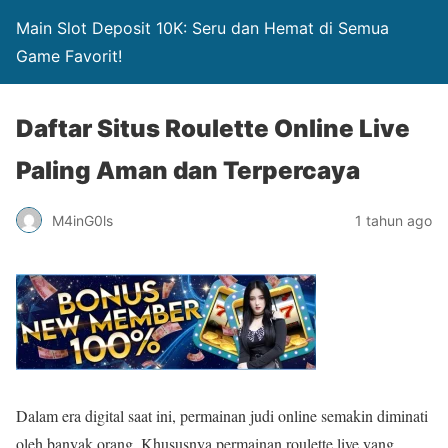
Main Slot Deposit 10K: Seru dan Hemat di Semua
Game Favorit!
Daftar Situs Roulette Online Live
Paling Aman dan Terpercaya
M4inG0ls
1 tahun ago
Dalam era digital saat ini, permainan judi online semakin diminati
oleh banyak orang. Khususnya permainan roulette live yang