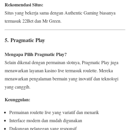
Rekomendasi Situs:
Situs yang bekerja sama dengan Authentic Gaming biasanya
termasuk 22Bet dan Mr Green.
5.
Pragmatic Play
Mengapa Pilih Pragmatic Play?
Selain dikenal dengan permainan slotnya, Pragmatic Play juga
menawarkan layanan kasino live termasuk roulette. Mereka
menawarkan pengalaman bermain yang inovatif dan teknologi
yang canggih.
Keunggulan:
Permainan roulette live yang variatif dan menarik
Interface modern dan mudah digunakan
Dukungan pelanggan yang responsif