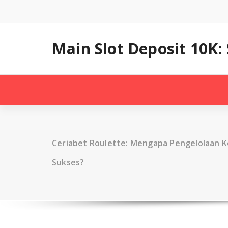
Skip
to
content
Main Slot Deposit 10K
Ceriabet Roulette: Mengapa Pengelolaan 
Sukses?