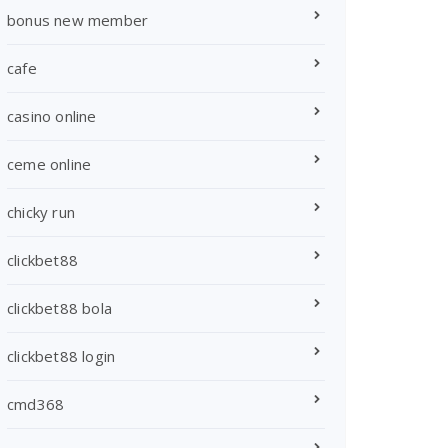
bonus new member
cafe
casino online
ceme online
chicky run
clickbet88
clickbet88 bola
clickbet88 login
cmd368