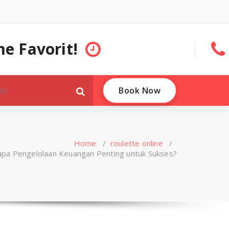
e Favorit!
Book Now
Home
/
roulette online
/
apa Pengelolaan Keuangan Penting untuk Sukses?