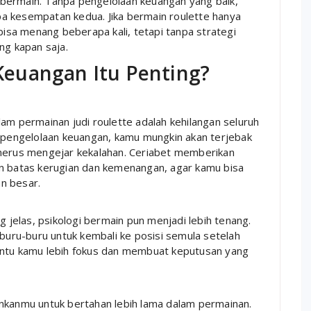
bermain. Tanpa pengelolaan keuangan yang baik,
a kesempatan kedua. Jika bermain roulette hanya
sa menang beberapa kali, tetapi tanpa strategi
ng kapan saja.
euangan Itu Penting?
alam permainan judi roulette adalah kehilangan seluruh
 pengelolaan keuangan, kamu mungkin akan terjebak
nerus mengejar kekalahan. Ceriabet memberikan
n batas kerugian dan kemenangan, agar kamu bisa
an besar.
 jelas, psikologi bermain pun menjadi lebih tenang.
buru-buru untuk kembali ke posisi semula setelah
ntu kamu lebih fokus dan membuat keputusan yang
kanmu untuk bertahan lebih lama dalam permainan.