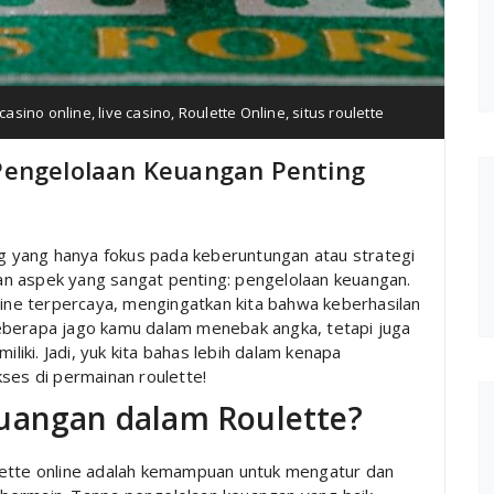
casino online
,
live casino
,
Roulette Online
,
situs roulette
Pengelolaan Keuangan Penting
ang yang hanya fokus pada keberuntungan atau strategi
n aspek yang sangat penting: pengelolaan keuangan.
line terpercaya, mengingatkan kita bahwa keberhasilan
eberapa jago kamu dalam menebak angka, tetapi juga
ki. Jadi, yuk kita bahas lebih dalam kenapa
ses di permainan roulette!
euangan dalam Roulette?
lette online adalah kemampuan untuk mengatur dan