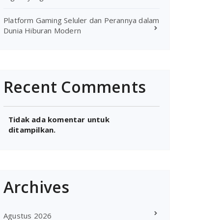
Platform Gaming Seluler dan Perannya dalam
Dunia Hiburan Modern
Recent Comments
Tidak ada komentar untuk
ditampilkan.
Archives
Agustus 2026