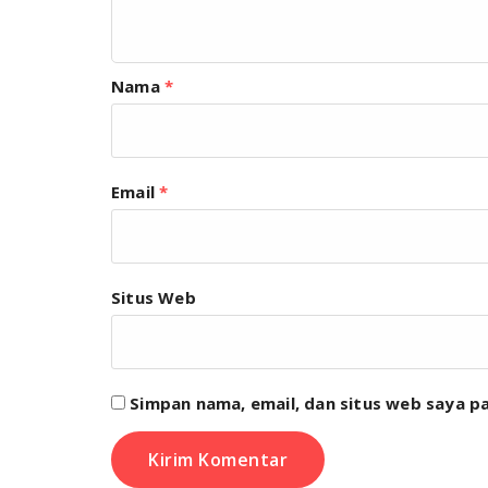
Nama
*
Email
*
Situs Web
Simpan nama, email, dan situs web saya p