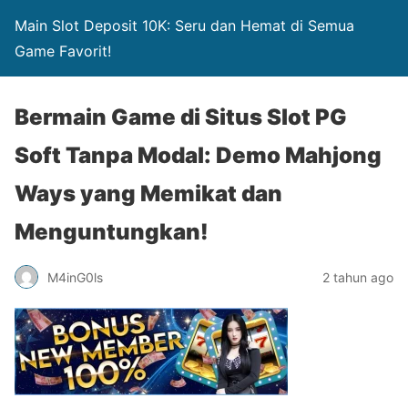
Main Slot Deposit 10K: Seru dan Hemat di Semua
Game Favorit!
Bermain Game di Situs Slot PG
Soft Tanpa Modal: Demo Mahjong
Ways yang Memikat dan
Menguntungkan!
M4inG0ls
2 tahun ago